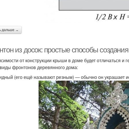
ь дальше →
нтон из досок: простые способы создани
исимости от конструкции крыши в доме будет отличаться и
 виды фронтонов деревянного дома:
идный (его ещё называют резным) — обычно он украшает и