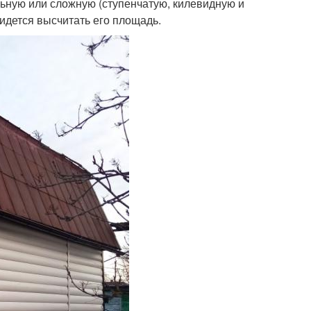
льную или сложную (ступенчатую, килевидную и
ридется высчитать его площадь.