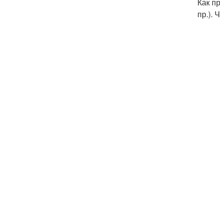
Как п
пр.).