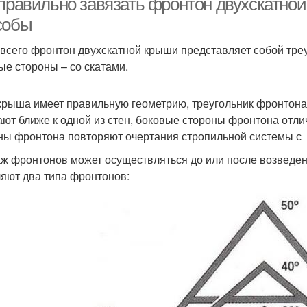
 правильно завязать фронтон двухскатно
собы
всего фронтон двухскатной крыши представляет собой треу
ые стороны – со скатами.
крыша имеет правильную геометрию, треугольник фронтона 
ют ближе к одной из стен, боковые стороны фронтона отлич
ны фронтона повторяют очертания стропильной системы с 
ж фронтонов может осуществляться до или после возведени
яют два типа фронтонов: