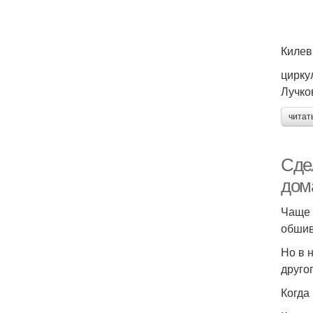
Килев
цирку
Лучко
читат
Сде
дом
Чаще 
обшив
Но в 
друго
Когда