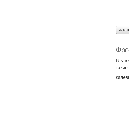
читат
Фро
В зав
такие
килев