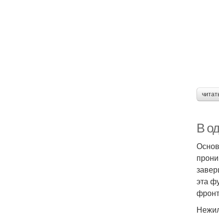
читат
В о
Основ
прони
завер
эта ф
фронт
Нежил