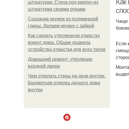
Как
штукатурки. Стена под кирпич из
спо
штукатурки своими руками
Создание кружек из полимерной
Чаще 
глины. Делаем кружку с зайкой
боков
Как сделать утепленную отмостку
вокруг дома. Общие правила
Если 
устройства отмостки для всех типов
смеща
сторо
Домашний ремонт: утепление
входной двери
Монта
выдел
Чем отделать стены на даче внутри.
Бюджетная отделка дачного дома
внутри