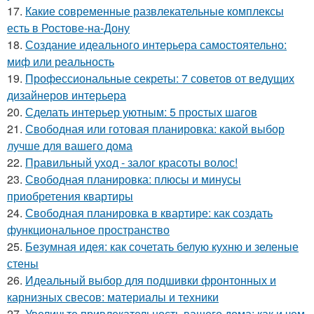
17.
Какие современные развлекательные комплексы
есть в Ростове-на-Дону
18.
Создание идеального интерьера самостоятельно:
миф или реальность
19.
Профессиональные секреты: 7 советов от ведущих
дизайнеров интерьера
20.
Сделать интерьер уютным: 5 простых шагов
21.
Свободная или готовая планировка: какой выбор
лучше для вашего дома
22.
Правильный уход - залог красоты волос!
23.
Свободная планировка: плюсы и минусы
приобретения квартиры
24.
Свободная планировка в квартире: как создать
функциональное пространство
25.
Безумная идея: как сочетать белую кухню и зеленые
стены
26.
Идеальный выбор для подшивки фронтонных и
карнизных свесов: материалы и техники
27.
Увеличьте привлекательность вашего дома: как и чем