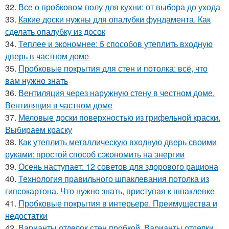
32.
Все о пробковом полу для кухни: от выбора до ухода
33.
Какие доски нужны для опалубки фундамента. Как
сделать опалубку из досок
34.
Теплее и экономнее: 5 способов утеплить входную
дверь в частном доме
35.
Пробковые покрытия для стен и потолка: всё, что
вам нужно знать
36.
Вентиляция через наружную стену в честном доме.
Вентиляция в частном доме
37.
Меловые доски поверхностью из грифельной краски.
Выбираем краску
38.
Как утеплить металлическую входную дверь своими
руками: простой способ сэкономить на энергии
39.
Осень наступает: 12 советов для здорового рациона
40.
Технология правильного шпаклевания потолка из
гипсокартона. Что нужно знать, приступая к шпаклевке
41.
Пробковые покрытия в интерьере. Преимущества и
недостатки
42.
Варианты отделок стен пробкой. Варианты отделки