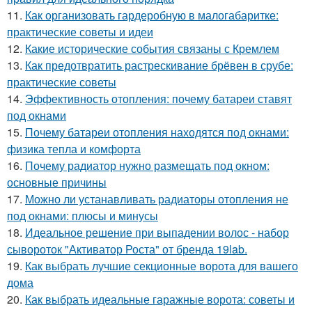
11.
Как организовать гардеробную в малогабаритке:
практические советы и идеи
12.
Какие исторические события связаны с Кремлем
13.
Как предотвратить растрескивание брёвен в срубе:
практические советы
14.
Эффективность отопления: почему батареи ставят
под окнами
15.
Почему батареи отопления находятся под окнами:
физика тепла и комфорта
16.
Почему радиатор нужно размещать под окном:
основные причины
17.
Можно ли устанавливать радиаторы отопления не
под окнами: плюсы и минусы
18.
Идеальное решение при выпадении волос - набор
сывороток "Активатор Роста" от бренда 19lab.
19.
Как выбрать лучшие секционные ворота для вашего
дома
20.
Как выбрать идеальные гаражные ворота: советы и