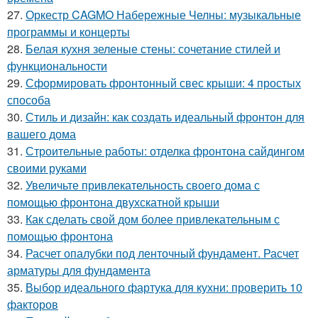
27.
Оркестр CAGMO Набережные Челны: музыкальные
программы и концерты
28.
Белая кухня зеленые стены: сочетание стилей и
функциональности
29.
Сформировать фронтонный свес крыши: 4 простых
способа
30.
Стиль и дизайн: как создать идеальный фронтон для
вашего дома
31.
Строительные работы: отделка фронтона сайдингом
своими руками
32.
Увеличьте привлекательность своего дома с
помощью фронтона двухскатной крыши
33.
Как сделать свой дом более привлекательным с
помощью фронтона
34.
Расчет опалубки под ленточный фундамент. Расчет
арматуры для фундамента
35.
Выбор идеального фартука для кухни: проверить 10
факторов