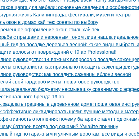
 такое царга для мебели: основные сведения и особенности
ьтурная жизнь Калининграда: фестивали, музеи и театры
ль окон в домах хай тек: советы по выбору
ременное оформление окон: стиль хай-тек
орьбе с прыщами и неровным тоном лица нашла идеальное с
ный гид по посадке деревьев весной: какие виды выбрать и
щити волосы от повреждений с 19lab Professional!
лное руководство: 14 важных вопросов о посадке саженце
веты специалиста: как правильно посадить саженцы для уд
лное руководство: как посадить саженцы яблони весной
елай свой гардероб мечты: пошаговое руководство
шла идеальную бюджетну несмывашку сравнимую с эффекто
ссионального бренда 19lab.
к заделать трещины в деревянном доме: пошаговая инстру
к эффективно ликвидировать щели: лучшие методы и мате
фективность отопления: почему батареи ставят под окнам
чему батареи всегда под окнами? Узнайте причину
лный гид по гаражным и уличным воротам: все виды и осо