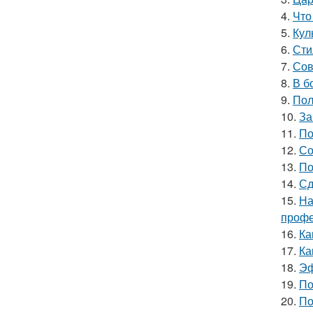
4.
Что
5.
Кул
6.
Сти
7.
Сов
8.
В б
9.
Пол
10.
За
11.
По
12.
Со
13.
По
14.
Сд
15.
На
профе
16.
Ка
17.
Ка
18.
Эф
19.
По
20.
По