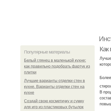
Инс
Как 
Популярные материалы
Лучше
Белый глянец в маленькой кухне:
котор
как правильно подобрать фартук из
плитки
Более
Лучшие варианты отделки стен в
стиро
кухне. Варианты отделки стен на
В про
кухне
соста
Создай свою косметичку и сумку
повыш
для игр из пластиковых бутылок