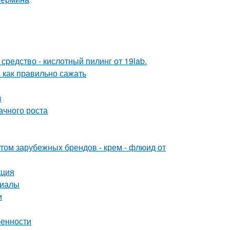
редство - кислотный пилинг от 19lab.
 как правильно сажать
в
ачного роста
м зарубежных брендов - крем - флюид от
кция
риалы
и
бенности