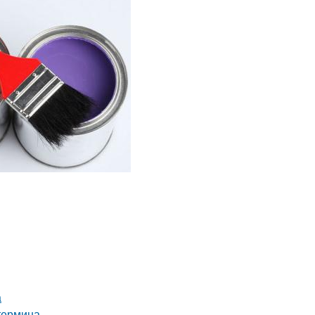
а
 термина