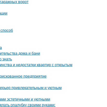
 гаражных ворот
ации
 способ
а
ительства дома и бани
 знать
инства и недостатки квартир с открытым
 рискованное предприятие
интерьер привлекательным и уютным
дами эстетичными и уютными
елать опалубку своими руками: