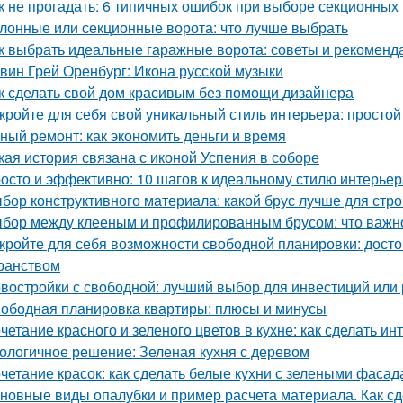
к не прогадать: 6 типичных ошибок при выборе секционных
лонные или секционные ворота: что лучше выбрать
к выбрать идеальные гаражные ворота: советы и рекоменд
вин Грей Оренбург: Икона русской музыки
к сделать свой дом красивым без помощи дизайнера
кройте для себя свой уникальный стиль интерьера: простой
ный ремонт: как экономить деньги и время
кая история связана с иконой Успения в соборе
осто и эффективно: 10 шагов к идеальному стилю интерьер
бор конструктивного материала: какой брус лучше для стро
бор между клееным и профилированным брусом: что важно
кройте для себя возможности свободной планировки: досто
ранством
востройки с свободной: лучший выбор для инвестиций или
ободная планировка квартиры: плюсы и минусы
четание красного и зеленого цветов в кухне: как сделать 
ологичное решение: Зеленая кухня с деревом
четание красок: как сделать белые кухни с зелеными фаса
новные виды опалубки и пример расчета материала. Как сд