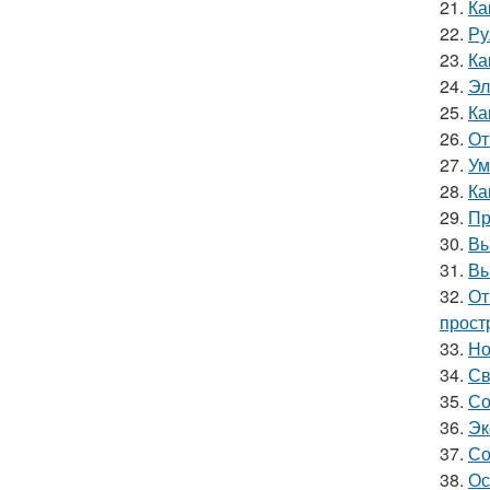
21.
Ка
22.
Ру
23.
Ка
24.
Эл
25.
Ка
26.
От
27.
Ум
28.
Ка
29.
Пр
30.
Вы
31.
Вы
32.
От
прост
33.
Но
34.
Св
35.
Со
36.
Эк
37.
Со
38.
Ос