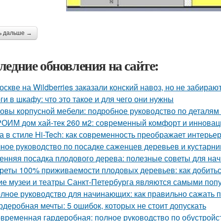
ь дальше →
ледние обновления на сайте:
оскве на Wildberries заказали конский навоз, но не забирают
ги в шкафу: что это такое и для чего они нужны
овы корпусной мебели: подробное руководство по деталям 
ОИМ дом хай-тек 260 м2: современный комфорт и инновац
а в стиле Hi-Tech: как современность преображает интерье
ное руководство по посадке саженцев деревьев и кустарни
енняя посадка плодового дерева: полезные советы для н
реты 100% приживаемости плодовых деревьев: как добитьс
ие музеи и театры Санкт-Петербурга являются самыми поп
лное руководство для начинающих: как правильно сажать 
рдеробная мечты: 5 ошибок, которых не стоит допускать
временная гардеробная: полное руководство по обустройс