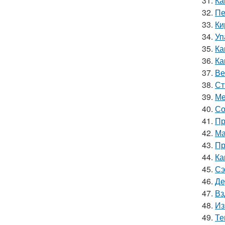
31.
Ка
32.
Пе
33.
Ки
34.
Уп
35.
Ка
36.
Ка
37.
Ве
38.
Ст
39.
Ме
40.
Со
41.
Пр
42.
Ма
43.
Пр
44.
Ка
45.
Сэ
46.
Де
47.
Вз
48.
Из
49.
Те