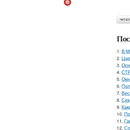
читат
Пос
1.
В М
2.
Цар
3.
Осн
4.
СТР
5.
Окн
6.
Пол
7.
Вес
8.
Сек
9.
Как
10.
По
11.
Га
12.
Со