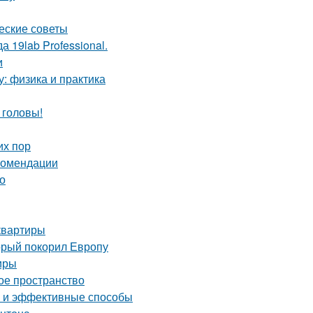
ческие советы
 19lab Professional.
и
у: физика и практика
 головы!
их пор
екомендации
о
квартиры
орый покорил Европу
иры
ое пространство
е и эффективные способы