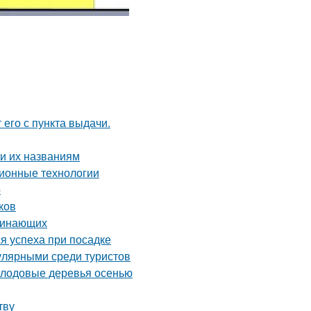
 его с пункта выдачи.
и их названиям
ионные технологии
р
ков
ачинающих
я успеха при посадке
улярными среди туристов
плодовые деревья осенью
тву