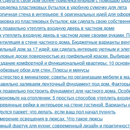
к сделать свой дом более привлекательным с помощью фр
ределка пластиковых бутылок в удобную сумочку для лета
рпичная стена в интерьере: 6 оригинальных идей для офо
аковка из пластиковых бутылок: как сделать свою собствен
к правильно утеплять входную дверь в частном доме
к утеплить входную дверь в частном доме своими руками. П
нтиляция в стене частного дома. Бюджетные варианты вен
ильный дом за 17 идей: как сделать интерьер уютным и эл
ловые доски поверхностью из грифельной краски. Выбирае
здание комфортной и функциональной квартиры: 10 основ
обковые обои для стен. Плюсы и минусы
стерство в миниатюре: советы по организации мебели в ма
авильно заливаем ленточный фундамент под дом. Факторы
к правильно построить фундамент для частного дома. Осо
кономьте на отоплении: 5 простых способов утеплить вход
ревянные рейки в интерьере на стене гостиной. Варианты
дулся паркет: что делать, если ваш пол начал пухнуть
мерение освещения в люксах. Что такое люксы
мный фартук для кухни: современный дизайн и практичност