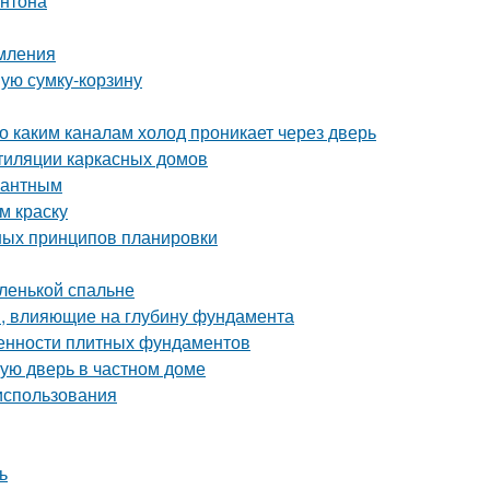
онтона
рмления
ную сумку-корзину
о каким каналам холод проникает через дверь
тиляции каркасных домов
егантным
м краску
ных принципов планировки
ленькой спальне
, влияющие на глубину фундамента
бенности плитных фундаментов
ную дверь в частном доме
 использования
ь