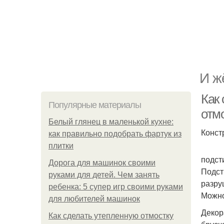
И ж
Как
Популярные материалы
отмо
Белый глянец в маленькой кухне:
Конст
как правильно подобрать фартук из
плитки
подст
Дорога для машинок своими
Подст
руками для детей. Чем занять
разру
ребенка: 5 супер игр своими руками
Можно
для любителей машинок
Декор
Как сделать утепленную отмостку