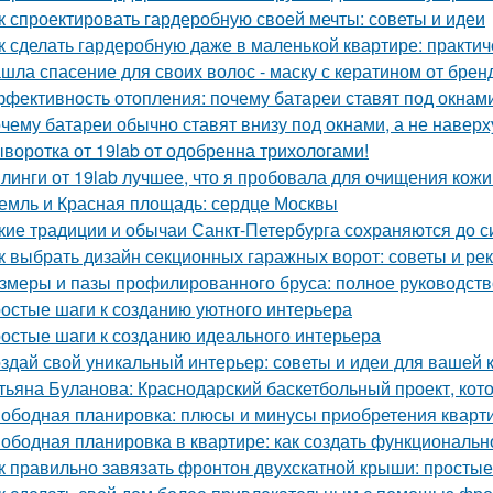
к спроектировать гардеробную своей мечты: советы и идеи
к сделать гардеробную даже в маленькой квартире: практи
шла спасение для своих волос - маску с кератином от бренда
фективность отопления: почему батареи ставят под окнам
чему батареи обычно ставят внизу под окнами, а не наверх
воротка от 19lab от одобренна трихологами!
линги от 19lab лучшее, что я пробовала для очищения кожи
емль и Красная площадь: сердце Москвы
кие традиции и обычаи Санкт-Петербурга сохраняются до с
к выбрать дизайн секционных гаражных ворот: советы и р
змеры и пазы профилированного бруса: полное руководств
остые шаги к созданию уютного интерьера
остые шаги к созданию идеального интерьера
здай свой уникальный интерьер: советы и идеи для вашей 
тьяна Буланова: Краснодарский баскетбольный проект, кот
ободная планировка: плюсы и минусы приобретения кварт
ободная планировка в квартире: как создать функциональн
к правильно завязать фронтон двухскатной крыши: просты