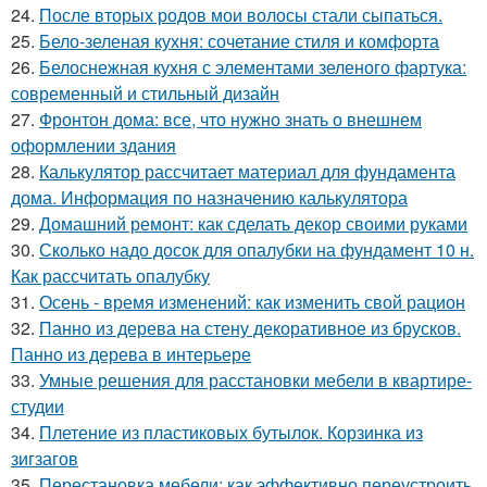
24.
После вторых родов мои волосы стали сыпаться.
25.
Бело-зеленая кухня: сочетание стиля и комфорта
26.
Белоснежная кухня с элементами зеленого фартука:
современный и стильный дизайн
27.
Фронтон дома: все, что нужно знать о внешнем
оформлении здания
28.
Калькулятор рассчитает материал для фундамента
дома. Информация по назначению калькулятора
29.
Домашний ремонт: как сделать декор своими руками
30.
Сколько надо досок для опалубки на фундамент 10 н.
Как рассчитать опалубку
31.
Осень - время изменений: как изменить свой рацион
32.
Панно из дерева на стену декоративное из брусков.
Панно из дерева в интерьере
33.
Умные решения для расстановки мебели в квартире-
студии
34.
Плетение из пластиковых бутылок. Корзинка из
зигзагов
35.
Перестановка мебели: как эффективно переустроить