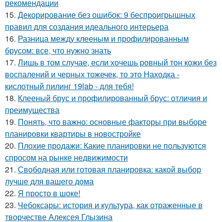
рекомендации
15.
Декорирование без ошибок: 9 беспроигрышных
правил для создания идеального интерьера
16.
Разница между клееным и профилированным
брусом: все, что нужно знать
17.
Лишь в том случае, если хочешь ровный тон кожи без
воспалений и черных тожечек, то это Находка -
кислотный пилинг 19lab - для тебя!
18.
Клееный брус и профилированный брус: отличия и
преимущества
19.
Понять, что важно: основные факторы при выборе
планировки квартиры в новостройке
20.
Плохие продажи: Какие планировки не пользуются
спросом на рынке недвижимости
21.
Свободная или готовая планировка: какой выбор
лучше для вашего дома
22.
Я просто в шоке!
23.
Чебоксары: история и культура, как отраженные в
творчестве Алексея Глызина