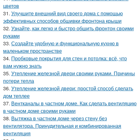
цветов
31.
Улучшите внешний вид своего дома с помощью
эффективных способов обшивки фронтона крыши
32.
Узнайте, как легко и быстро обшить фронтон своими
руками
33.
Создайте удобную и функциональную кухню в
маленьком пространстве
34.
Пробковые покрытия для стен и потолка: всё, что
вам нужно знать
35.
Утепление железной двери своими руками. Причины
потери тепла
36.
Утепление железной двери: простой способ сделать
дом теплее
37.
Вентканалы в частном доме. Как сделать вентиляцию
в частном доме своими руками
38.
Вытяжка в частном доме через стену без
вентилятора. Принудительная и комбинированная
вентиляция