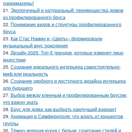
парикмахеры!
21.
Экологичный и натуральный: преимущества домов
из профилированного бруса
22.
Понимание видов и структуры профилированного
бруса
23.
Как Стас Намин и «Цветы» формировали
музыкальный вкус поколения
24.
Дизайн 2025: Топ-5 трендов, которые изменят лицо
индустрии
25.
Создание идеального интерьера самостоятельно:
миф или реальность
26.
Создание удобного и доступного дизайна интерьера
для будущего
27.
Выбор между клееным и профилированным брусом:
что важно знать
28.
Брус для дома: как выбрать наилучший вариант
29.
Анимация в Симферополе: что ждать от концертов
группы
30.
Тёмно-зеленая кухня с белым: сочетание стилей и