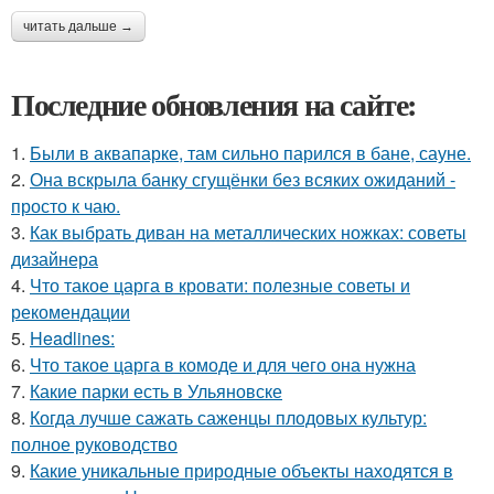
читать дальше →
Последние обновления на сайте:
1.
Были в аквапарке, там сильно парился в бане, сауне.
2.
Она вскрыла банку сгущёнки без всяких ожиданий -
просто к чаю.
3.
Как выбрать диван на металлических ножках: советы
дизайнера
4.
Что такое царга в кровати: полезные советы и
рекомендации
5.
Headlines:
6.
Что такое царга в комоде и для чего она нужна
7.
Какие парки есть в Ульяновске
8.
Когда лучше сажать саженцы плодовых культур:
полное руководство
9.
Какие уникальные природные объекты находятся в