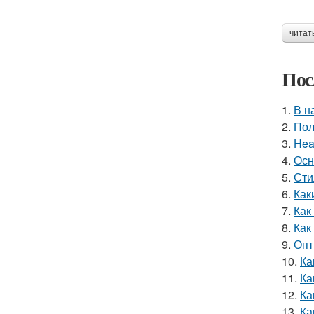
читат
Пос
1.
В н
2.
Пол
3.
Hea
4.
Осн
5.
Сти
6.
Как
7.
Как
8.
Как
9.
Опт
10.
Ка
11.
Ка
12.
Ка
13.
Ка