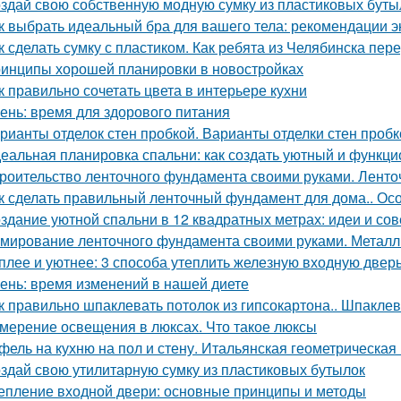
здай свою собственную модную сумку из пластиковых буты
к выбрать идеальный бра для вашего тела: рекомендации э
к сделать сумку с пластиком. Как ребята из Челябинска пе
инципы хорошей планировки в новостройках
к правильно сочетать цвета в интерьере кухни
ень: время для здорового питания
рианты отделок стен пробкой. Варианты отделки стен пробк
еальная планировка спальни: как создать уютный и функц
роительство ленточного фундамента своими руками. Лент
к сделать правильный ленточный фундамент для дома.. Ос
здание уютной спальни в 12 квадратных метрах: идеи и со
мирование ленточного фундамента своими руками. Металл
плее и уютнее: 3 способа утеплить железную входную двер
ень: время изменений в нашей диете
к правильно шпаклевать потолок из гипсокартона.. Шпаклев
мерение освещения в люксах. Что такое люксы
фель на кухню на пол и стену. Итальянская геометрическая
здай свою утилитарную сумку из пластиковых бутылок
епление входной двери: основные принципы и методы