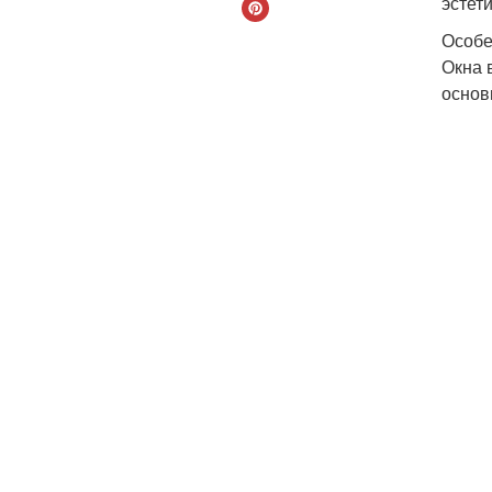
эстет
Особе
Окна 
основ