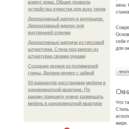
вокруг дома. Общие правила
окна.
устройства отмостки для всех типов
стано
Декоративный кирпич в интерьере.
Декоративный кирпич для
Совре
внутренней отделки
Основ
себе 
Декоративные кирпичи из гипсовой
для о
штукатурки. Стена под кирпич из
штукатурки своими руками
Создание кружек из полимерной
читат
глины. Делаем кружку с зайкой
50 вариантов расстановки мебели в
однокомнатной квартире. По
Окн
какому принципу нужно размещать
Что та
мебель в однокомнатной квартире
Стиль
испол
мире.