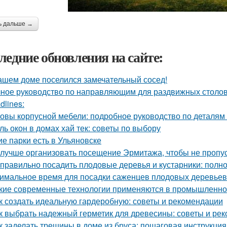
ь дальше →
ледние обновления на сайте:
ашем доме поселился замечательный сосед!
ное руководство по направляющим для раздвижных столов
dlines:
овы корпусной мебели: подробное руководство по деталям 
ль окон в домах хай тек: советы по выбору
ие парки есть в Ульяновске
 лучше организовать посещение Эрмитажа, чтобы не пропус
 правильно посадить плодовые деревья и кустарники: полн
имальное время для посадки саженцев плодовых деревьев
кие современные технологии применяются в промышленно
к создать идеальную гардеробную: советы и рекомендации
к выбрать надежный герметик для древесины: советы и ре
к заделать трещины в доме из бруса: пошаговая инструкция