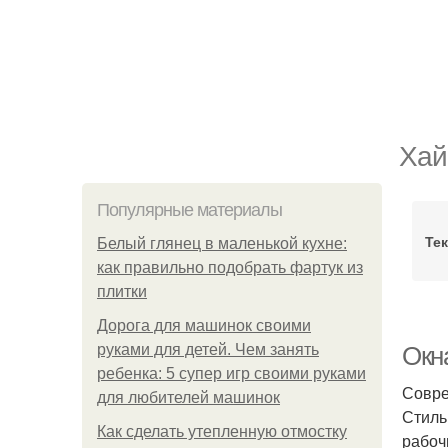
Хай
Популярные материалы
Те
Белый глянец в маленькой кухне:
как правильно подобрать фартук из
плитки
Дорога для машинок своими
руками для детей. Чем занять
Окна
ребенка: 5 супер игр своими руками
Совре
для любителей машинок
Стиль
Как сделать утепленную отмостку
рабоч