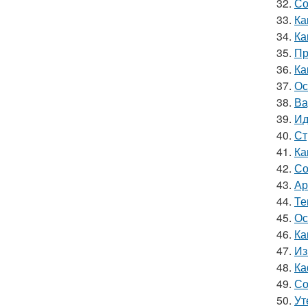
32.
Со
33.
Ка
34.
Ка
35.
Пр
36.
Ка
37.
Ос
38.
Ва
39.
Ид
40.
Ст
41.
Ка
42.
Со
43.
Ар
44.
Те
45.
Ос
46.
Ка
47.
Из
48.
Ка
49.
Со
50.
Ут