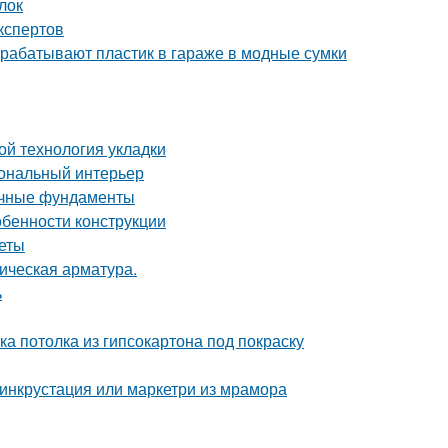
лок
кспертов
рерабатывают пластик в гараже в модные сумки
ой технология укладки
иональный интерьер
очные фундаменты
обенности конструкции
веты
ическая арматура.
ь
ка потолка из гипсокартона под покраску
 инкрустация или маркетри из мрамора