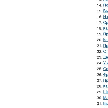
14.
По
15.
Вы
16.
Из
17.
Ор
18.
Ка
19.
Пр
20.
Ка
21.
Пр
22.
Ст
23.
Де
24.
У 
25.
Со
26.
Фр
27.
Пр
28.
Ка
29.
Шк
30.
Ма
31.
Вы