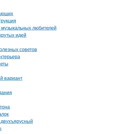
нающих
трукция
а музыкальных любителей
крутых идей
олезных советов
интерьера
веты
ый вариант
дания
тона
алок
и двухъярусный
ы