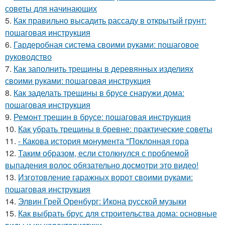
советы для начинающих
5.
Как правильно высадить рассаду в открытый грунт:
пошаговая инструкция
6.
Гардеробная система своими руками: пошаговое
руководство
7.
Как заполнить трещины в деревянных изделиях
своими руками: пошаговая инструкция
8.
Как заделать трещины в брусе снаружи дома:
пошаговая инструкция
9.
Ремонт трещин в брусе: пошаговая инструкция
10.
Как убрать трещины в бревне: практические советы
11.
- Какова история монумента "Поклонная гора
12.
Таким образом, если столкнулся с проблемой
выпадения волос обязательно досмотри это видео!
13.
Изготовление гаражных ворот своими руками:
пошаговая инструкция
14.
Элвин Грей Оренбург: Икона русской музыки
15.
Как выбрать брус для строительства дома: основные