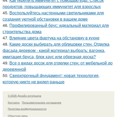
44.
Как укрепить иммунитет с помощью еды. Список
продуктов, повышающих иммунитет для взрослых
45.
Воспользуйтесь настенными светильниками для
создания уютной обстановки в вашем доме
46.
Профилированный брус: идеальный материал для
строительства дома
47.
Влияние цвета фартука на обстановку в кухне
48.
Какие доски выбирать для облицовки стен. Отделка
фасада деревом - какой материал выбрать: вагонка,
имитация бруса, блок хаус или обрезная доска?
49.
Все о видах досок для отделки стен: от мебельной до
деревянной
50.
Сверхпрочный фундамент: новая технология,
которую никто не видел раньше
© 2026 Дизайн интерьера
Контакты
Пользовательское соглашение
Политика конфидециальности
Обратная связь