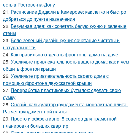
есть в Ростове-на-Дону
21.
Расписание Дидюли в Кемерове: как легко и быстро
добраться до пункта назначения
22.
Безумная идея: как сочетать белую кухню и зеленые
стены
23.
Бело-зеленый дизайн кухни: сочетание чистоты и
натуральности
24.
Как правильно отделать фронтоны дома на даче
25.
Увеличьте привлекательность вашего дома: как и чем
обшить фронтон крыши
26.
Увеличьте привлекательность своего дома с
помощью фронтона двухскатной крыши
27.
Переработка пластиковых бутылок: сделать свою
сумку
28.
Онлайн калькулятор фундамента монолитная плита.
Расчет фундаментной плиты
29.
Просто и эффективно: 5 советов для грамотной
планировки больших квартир
30.
Осень: время для здорового питания