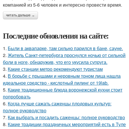
компанией из 5-6 человек и интересно провести время.
читать дальше →
Последние обновления на сайте:
1.
Были в аквапарке, там сильно парился в бане, сауне.
2.
Житель Санкт-петербурга проснулся ночью от сильной
боли в ноге, обнаружив, что его укусила супруга.
3.
Какие станции метро рекомендуют туристам
4.
В борьбе с прыщами и неровным тоном лица нашла
идеальное средство - кислотный пилинг от 19lab.
5.
Какие традиционные блюда воронежской кухни стоит
попробовать
6.
Когда лучше сажать саженцы плодовых культур:
полное руководство
7.
Как выбрать и посадить саженцы: полное руководство
8.
Какие традиции праздничных мероприятий есть в Туле