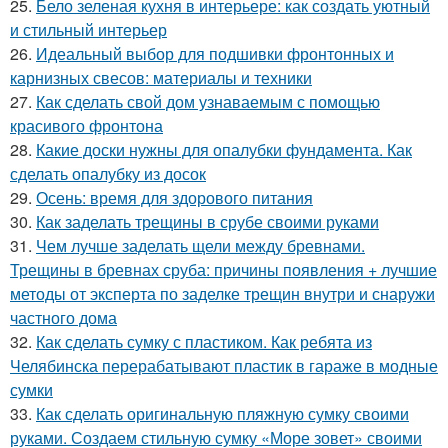
25.
Бело зеленая кухня в интерьере: как создать уютный
и стильный интерьер
26.
Идеальный выбор для подшивки фронтонных и
карнизных свесов: материалы и техники
27.
Как сделать свой дом узнаваемым с помощью
красивого фронтона
28.
Какие доски нужны для опалубки фундамента. Как
сделать опалубку из досок
29.
Осень: время для здорового питания
30.
Как заделать трещины в срубе своими руками
31.
Чем лучше заделать щели между бревнами.
Трещины в бревнах сруба: причины появления + лучшие
методы от эксперта по заделке трещин внутри и снаружи
частного дома
32.
Как сделать сумку с пластиком. Как ребята из
Челябинска перерабатывают пластик в гараже в модные
сумки
33.
Как сделать оригинальную пляжную сумку своими
руками. Создаем стильную сумку «Море зовет» своими