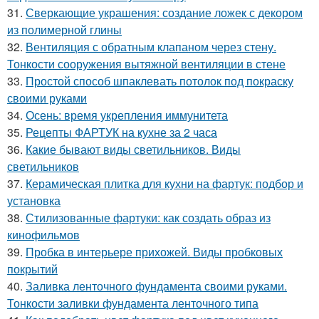
31.
Сверкающие украшения: создание ложек с декором
из полимерной глины
32.
Вентиляция с обратным клапаном через стену.
Тонкости сооружения вытяжной вентиляции в стене
33.
Простой способ шпаклевать потолок под покраску
своими руками
34.
Осень: время укрепления иммунитета
35.
Рецепты ФАРТУК на кухне за 2 часа
36.
Какие бывают виды светильников. Виды
светильников
37.
Керамическая плитка для кухни на фартук: подбор и
установка
38.
Стилизованные фартуки: как создать образ из
кинофильмов
39.
Пробка в интерьере прихожей. Виды пробковых
покрытий
40.
Заливка ленточного фундамента своими руками.
Тонкости заливки фундамента ленточного типа