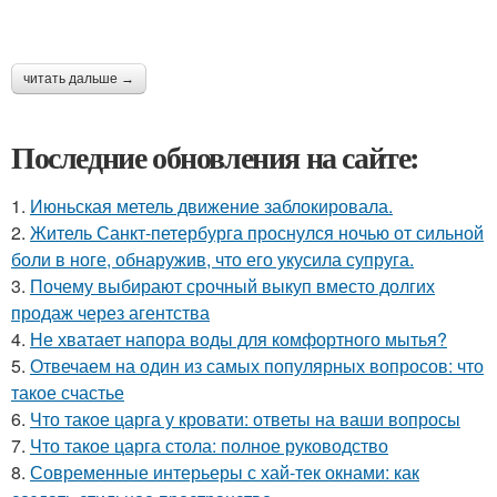
читать дальше →
Последние обновления на сайте:
1.
Июньская метель движение заблокировала.
2.
Житель Санкт-петербурга проснулся ночью от сильной
боли в ноге, обнаружив, что его укусила супруга.
3.
Почему выбирают срочный выкуп вместо долгих
продаж через агентства
4.
Не хватает напора воды для комфортного мытья?
5.
Отвечаем на один из самых популярных вопросов: что
такое счастье
6.
Что такое царга у кровати: ответы на ваши вопросы
7.
Что такое царга стола: полное руководство
8.
Современные интерьеры с хай-тек окнами: как