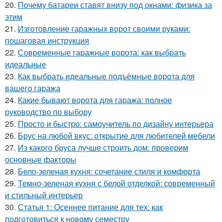
20.
Почему батареи ставят внизу под окнами: физика за
этим
21.
Изготовление гаражных ворот своими руками:
пошаговая инструкция
22.
Современные гаражные ворота: как выбрать
идеальные
23.
Как выбрать идеальные подъёмные ворота для
вашего гаража
24.
Какие бывают ворота для гаража: полное
руководство по выбору
25.
Просто и быстро: самоучитель по дизайну интерьера
26.
Брус на любой вкус: открытие для любителей мебели
27.
Из какого бруса лучше строить дом: проверим
основные факторы
28.
Бело-зеленая кухня: сочетание стиля и комфорта
29.
Темно-зеленая кухня с белой отделкой: современный
и стильный интерьер
30.
Статья 1: Осеннее питание для тех: как
подготовиться к новому семестру