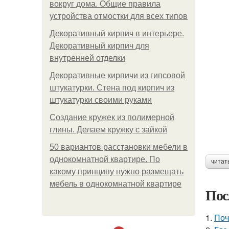
вокруг дома. Общие правила
устройства отмостки для всех типов
Декоративный кирпич в интерьере.
Декоративный кирпич для
внутренней отделки
Декоративные кирпичи из гипсовой
штукатурки. Стена под кирпич из
штукатурки своими руками
Создание кружек из полимерной
глины. Делаем кружку с зайкой
50 вариантов расстановки мебели в
однокомнатной квартире. По
читат
какому принципу нужно размещать
мебель в однокомнатной квартире
Пос
1.
Поч