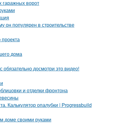
х гаражных ворот
руками
кция
у он популярен в строительстве
 проекта
шего дома
с обязательно досмотри это видео!
ми
блицовки и отделки фронтона
ревесины
. Калькулятор опалубки | Progressbuild
ом доме своими руками