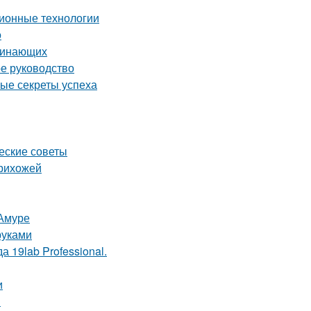
ионные технологии
о
ачинающих
ое руководство
ные секреты успеха
ческие советы
прихожей
-Амуре
руками
 19lab Professional.
и
я