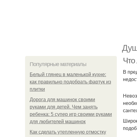
Душ
Что
Популярные материалы
В пре
Белый глянец в маленькой кухне:
недос
как правильно подобрать фартук из
плитки
Невоз
Дорога для машинок своими
необх
руками для детей. Чем занять
санте
ребенка: 5 супер игр своими руками
Широк
для любителей машинок
подоб
Как сделать утепленную отмостку