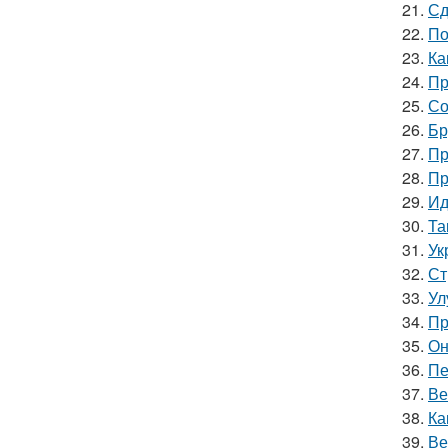
21.
Сд
22.
По
23.
Ка
24.
Пр
25.
Со
26.
Бр
27.
Пр
28.
Пр
29.
Ид
30.
Та
31.
Ук
32.
Ст
33.
Ул
34.
Пр
35.
Он
36.
Пе
37.
Ве
38.
Ка
39.
Ве