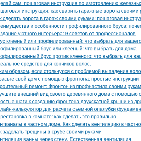
елай сам: пошаговая инструкция по изготовлению железны
шаговая инструкция: как сварить гаражные ворота своими 
к сделать ворота в гараж своими руками: пошаговая инстру
еимущества и особенности профилированного бруса: почем
здание уютного интерьера: 9 советов от профессионалов
ус клееный или профилированный: что выбрать для вашего
офилированный брус или клееный: что выбрать для дома
офилированный брус против клееного: что выбрать для ва
еальное средство для кончиков волос.
ким образом, если столкнулся с проблемой выпадения воло
расьте свой дом с помощью фронтона: простые инструкции
роительный ремонт: Фронтон из профнастила своими рука
учшите внешний вид своего деревянного дома с помощью о
остые шаги к созданию фронтона двухскатной крыши из д
лайн-калькулятор для расчета съемной опалубки фундамента
рестановка в комнате: как сделать это правильно
нтканалы в частном доме. Как сделать вентиляцию в частн
к заделать трещины в срубе своими руками
нтиляция ванны через стену. Естественная вентиляция