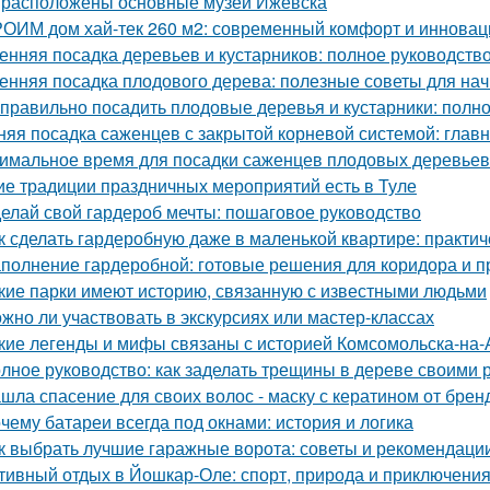
 расположены основные музеи Ижевска
ОИМ дом хай-тек 260 м2: современный комфорт и инновац
енняя посадка деревьев и кустарников: полное руководств
енняя посадка плодового дерева: полезные советы для н
 правильно посадить плодовые деревья и кустарники: полн
няя посадка саженцев с закрытой корневой системой: глав
имальное время для посадки саженцев плодовых деревьев
ие традиции праздничных мероприятий есть в Туле
елай свой гардероб мечты: пошаговое руководство
к сделать гардеробную даже в маленькой квартире: практи
полнение гардеробной: готовые решения для коридора и 
кие парки имеют историю, связанную с известными людьми
жно ли участвовать в экскурсиях или мастер-классах
кие легенды и мифы связаны с историей Комсомольска-на
лное руководство: как заделать трещины в дереве своими 
шла спасение для своих волос - маску с кератином от бренда
чему батареи всегда под окнами: история и логика
к выбрать лучшие гаражные ворота: советы и рекомендаци
тивный отдых в Йошкар-Оле: спорт, природа и приключени