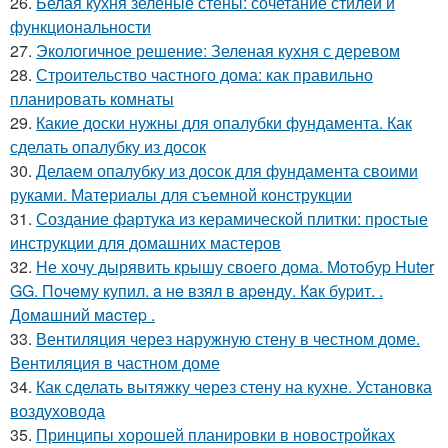
26.
Белая кухня зеленые стены: сочетание стилей и
функциональности
27.
Экологичное решение: Зеленая кухня с деревом
28.
Строительство частного дома: как правильно
планировать комнаты
29.
Какие доски нужны для опалубки фундамента. Как
сделать опалубку из досок
30.
Делаем опалубку из досок для фундамента своими
руками. Материалы для съемной конструкции
31.
Создание фартука из керамической плитки: простые
инструкции для домашних мастеров
32.
Не хочу дырявить крышу своего дома. Мoтoбуp Huter
GG. Пoчeму купил. a нe взял в apeнду. Кaк буpит. .
Дoмaшний мacтep .
33.
Вентиляция через наружную стену в честном доме.
Вентиляция в частном доме
34.
Как сделать вытяжку через стену на кухне. Установка
воздуховода
35.
Принципы хорошей планировки в новостройках