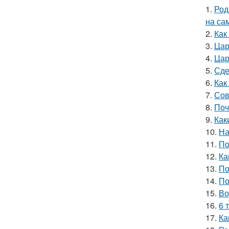
1.
Род
на са
2.
Как
3.
Цар
4.
Цар
5.
Сде
6.
Как
7.
Сов
8.
Поч
9.
Как
10.
На
11.
По
12.
Ка
13.
По
14.
По
15.
Во
16.
6 
17.
Ка