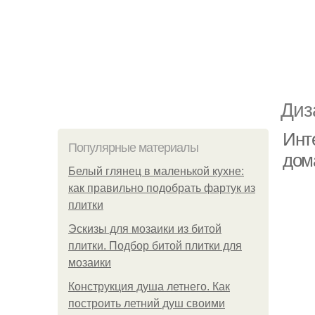
Диз
Инт
Популярные материалы
дом
Белый глянец в маленькой кухне:
как правильно подобрать фартук из
плитки
Эскизы для мозаики из битой
плитки. Подбор битой плитки для
мозаики
Конструкция душа летнего. Как
построить летний душ своими