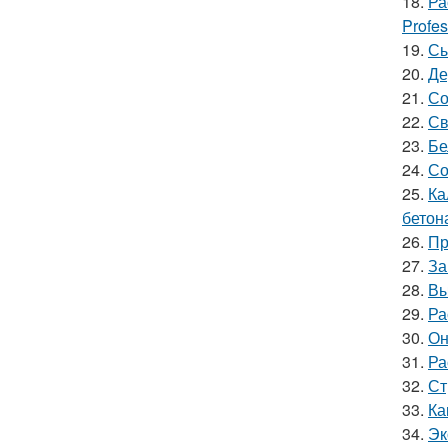
18.
Ра
Profes
19.
Сы
20.
Де
21.
Со
22.
Св
23.
Бе
24.
Со
25.
Ка
бетон
26.
Пр
27.
За
28.
Вы
29.
Ра
30.
Он
31.
Ра
32.
Ст
33.
Ка
34.
Эк