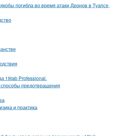
 якобы погибла во время атаки Дронов в Туапсе,
дство
ранстве
едствия
 19lab Professional.
и способы предотвращения
ва
зика и практика