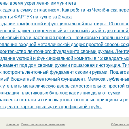
ень: время укрепления иммунитета
к сделать сумку с пластиком. Как ребята из Челябинска пе
цепты ФАРТУК на кухне за 2 часа
здание комфортной и функциональной квартиры: 10 основ
еновой паркет: современный и стильный дизайн для вашей
обковый пол и настенная пробка. Пробковые напольные п
епление входной металлической двери: простой способ сох
роительство ленточного фундамента своими руками. Лент
здание уютной и функциональной комнаты в 12 квадратных
ндамент под дом своими руками пошаговая инструкция. Ти
к построить ленточный фундамент своими руками. Пошагов
мый бюджетный ленточный фундамент. Мелкозаглубленны
к утеплить металлическую дверь самостоятельно: простой
илизация пластиковых бутылок: как из них делают сумки
аклевка потолка из гипсокартона: основные принципы и р
к сделать каркас крыльца из профильной трубы
Контакты
Пользовательское соглашение
Обратная св