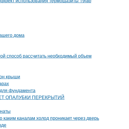
ё эффект использования термощазиты 19lab
вашего дома
ой способ рассчитать необходимый объем
тон крыши
арах
 для фундамента
РАСЧЕТ ОПАЛУБКИ ПЕРЕКРЫТИЙ
мнаты
о каким каналам холод проникает через дверь
оде