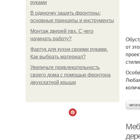
руками
В одиночку зашить фронтоны:
основные принципы и инструменты
Монтаж дверей пвх. С чего
Обуст
начинать работу?
от эт
Фартук для кухни своими руками.
проек
Как выбрать материал?
стили
Увеличьте привлекательность
Особе
своего дома с помощью фронтона
Любая
двухскатной крыши
колич
читат
Меб
дер