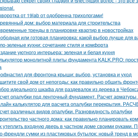
скрываю секрет своих гладких и блестящих волос - это вс
sional.
воротка от 19lab от одобренна трихологами!
ревянный дом: выбор материала для строительства
временные тренды в планировке квартир в новостройках
ободная или готовая планировка: какой выбор лучше для 
ло-зеленые кухни: сочетание стиля и комфорта
здание уютного интерьера: зеленая и белая кухня
лькулятор монолитной плиты фундамента KALK.PRO: прост
а
офнастил для фронтона крыши: выбор, установка и уход
щитите свой дом от непогоды: как правильно обшить фрон
бор идеального шкафа для раздевалок из дерева в Чебокс
счет опалубки под ленточный фундамент. Расчет арматуры
лайн калькулятор для расчета опалубки перекрытия. 
счет различных видов опалубки. Разновидность опалубки
роительство частного дома: как правильно планировать ко
к утеплить входную дверь в частном доме своими руками. П
о-френдли сумки из пластиковых бутылок: новый тренд в м