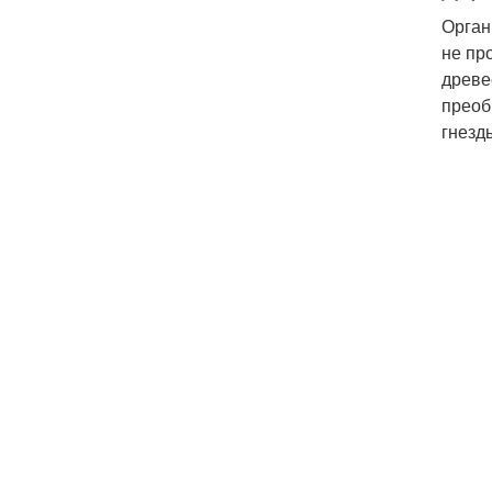
Орган
не пр
древе
преоб
гнезд