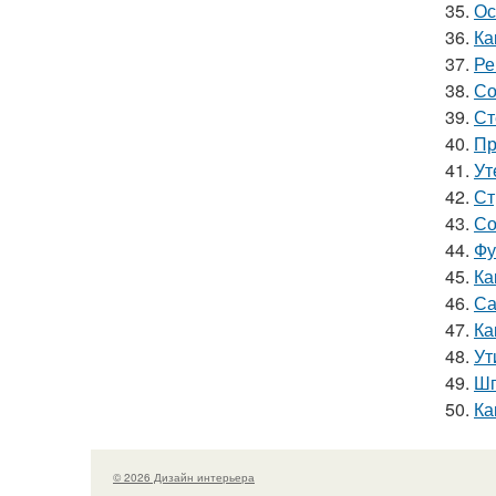
35.
Ос
36.
Ка
37.
Ре
38.
Со
39.
Ст
40.
Пр
41.
Ут
42.
Ст
43.
Со
44.
Фу
45.
Ка
46.
Са
47.
Ка
48.
Ут
49.
Шп
50.
Ка
© 2026 Дизайн интерьера