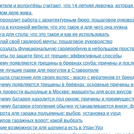
ители и волонтёры считают, что 14-летняя девочка, которая
мом деле жива.
 проходит работа с архитектурным бюро: пошаговое руково
га в кухонной мебели: что это такое и для чего она нужна
га для стола: что это такое и как ее использовать
лай свой гардероб мечты: пошаговое руководство
 создать функциональную гардеробную в небольшом прост
еты по защите брус от трещин: эффективные способы
ему появляются трещины в бревнах сруба: причины и посл
ие лучшие парки для прогулок в Ставрополе
шла спасение для своих волос - маску с кератином от бренда
чему появляются трещины в брёвнах: основные причины 
к провести выходные в Москве: маршруты для всех вкусов
чему батарея находится под окном: причины и преимущест
чему батареи отопления обычно устанавливаются внизу: фи
рота для гаража подъемные: выбор, установка и уход
типов гаражных ворот: какой выбрать
кие возможности для шопинга есть в Улан-Удэ