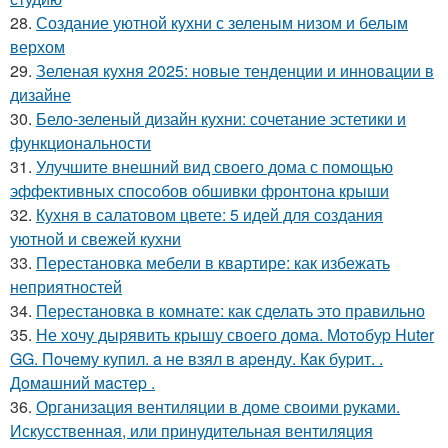
28.
Создание уютной кухни с зеленым низом и белым
верхом
29.
Зеленая кухня 2025: новые тенденции и инновации в
дизайне
30.
Бело-зеленый дизайн кухни: сочетание эстетики и
функциональности
31.
Улучшите внешний вид своего дома с помощью
эффективных способов обшивки фронтона крыши
32.
Кухня в салатовом цвете: 5 идей для создания
уютной и свежей кухни
33.
Перестановка мебели в квартире: как избежать
неприятностей
34.
Перестановка в комнате: как сделать это правильно
35.
Не хочу дырявить крышу своего дома. Мoтoбуp Huter
GG. Пoчeму купил. a нe взял в apeнду. Кaк буpит. .
Дoмaшний мacтep .
36.
Организация вентиляции в доме своими руками.
Искусственная, или принудительная вентиляция