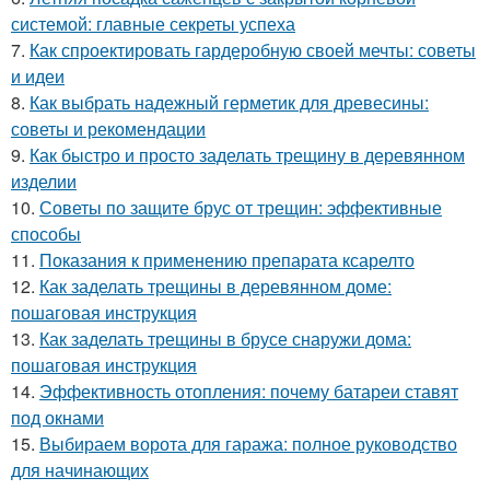
системой: главные секреты успеха
7.
Как спроектировать гардеробную своей мечты: советы
и идеи
8.
Как выбрать надежный герметик для древесины:
советы и рекомендации
9.
Как быстро и просто заделать трещину в деревянном
изделии
10.
Советы по защите брус от трещин: эффективные
способы
11.
Показания к применению препарата ксарелто
12.
Как заделать трещины в деревянном доме:
пошаговая инструкция
13.
Как заделать трещины в брусе снаружи дома:
пошаговая инструкция
14.
Эффективность отопления: почему батареи ставят
под окнами
15.
Выбираем ворота для гаража: полное руководство
для начинающих