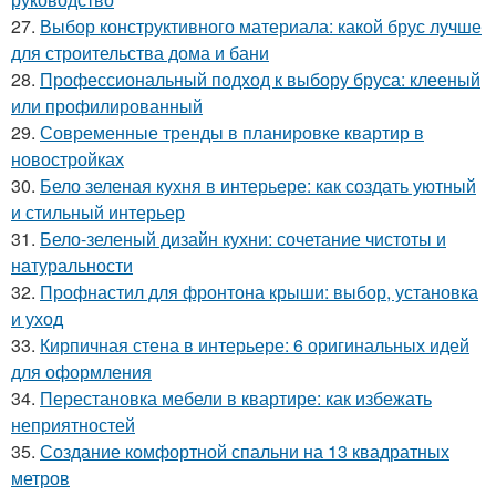
27.
Выбор конструктивного материала: какой брус лучше
для строительства дома и бани
28.
Профессиональный подход к выбору бруса: клееный
или профилированный
29.
Современные тренды в планировке квартир в
новостройках
30.
Бело зеленая кухня в интерьере: как создать уютный
и стильный интерьер
31.
Бело-зеленый дизайн кухни: сочетание чистоты и
натуральности
32.
Профнастил для фронтона крыши: выбор, установка
и уход
33.
Кирпичная стена в интерьере: 6 оригинальных идей
для оформления
34.
Перестановка мебели в квартире: как избежать
неприятностей
35.
Создание комфортной спальни на 13 квадратных
метров