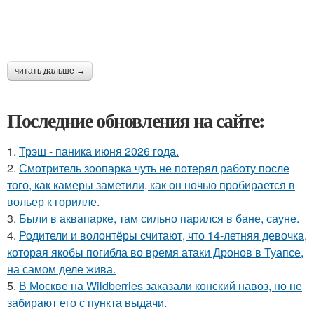
читать дальше →
Последние обновления на сайте:
1.
Трэш - паника июня 2026 года.
2.
Смотритель зоопарка чуть не потерял работу после
того, как камеры заметили, как он ночью пробирается в
вольер к горилле.
3.
Были в аквапарке, там сильно парился в бане, сауне.
4.
Родители и волонтёры считают, что 14-летняя девочка,
которая якобы погибла во время атаки Дронов в Туапсе,
на самом деле жива.
5.
В Москве на Wildberries заказали конский навоз, но не
забирают его с пункта выдачи.