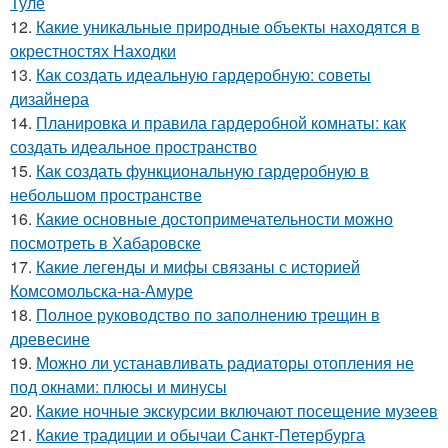
Туле
12.
Какие уникальные природные объекты находятся в
окрестностях Находки
13.
Как создать идеальную гардеробную: советы
дизайнера
14.
Планировка и правила гардеробной комнаты: как
создать идеальное пространство
15.
Как создать функциональную гардеробную в
небольшом пространстве
16.
Какие основные достопримечательности можно
посмотреть в Хабаровске
17.
Какие легенды и мифы связаны с историей
Комсомольска-на-Амуре
18.
Полное руководство по заполнению трещин в
древесине
19.
Можно ли устанавливать радиаторы отопления не
под окнами: плюсы и минусы
20.
Какие ночные экскурсии включают посещение музеев
21.
Какие традиции и обычаи Санкт-Петербурга