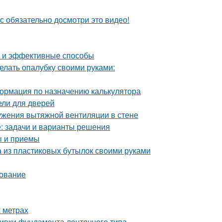
с обязательно досмотри это видео!
е и эффективные способы
елать опалубку своими руками:
ормация по назначению калькулятора
ели для дверей
ужения вытяжной вентиляции в стене
е: задачи и варианты решения
ы и приемы
а из пластиковых бутылок своими руками
дование
 метрах
ливки фундамента ленточного типа