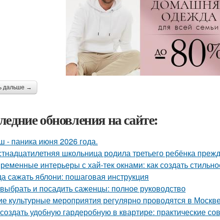
ь дальше →
ледние обновления на сайте:
ш - паника июня 2026 года.
тнадцатилетняя школьница родила третьего ребёнка преж
ременные интерьеры с хай-тек окнами: как создать стильно
да сажать яблони: пошаговая инструкция
 выбрать и посадить саженцы: полное руководство
ие культурные мероприятия регулярно проводятся в Москв
 создать удобную гардеробную в квартире: практические со