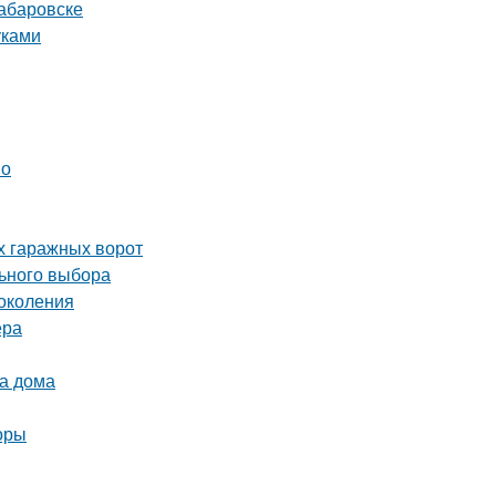
абаровске
уками
но
х гаражных ворот
льного выбора
околения
ера
ва дома
оры