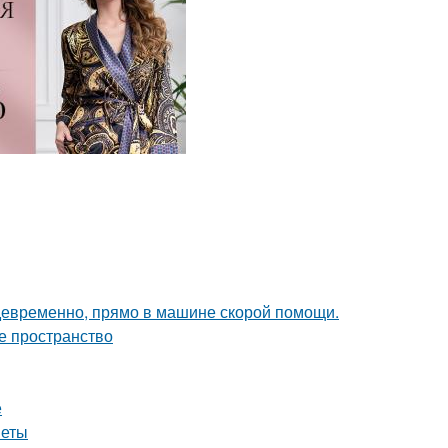
девременно, прямо в машине скорой помощи.
е пространство
е
веты