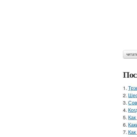
читат
Пос
1.
Трэ
2.
Шес
3.
Сов
4.
Ког
5.
Как
6.
Как
7.
Как