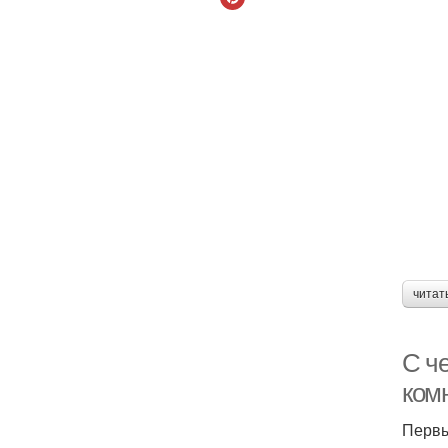
читат
С ч
ком
Первы