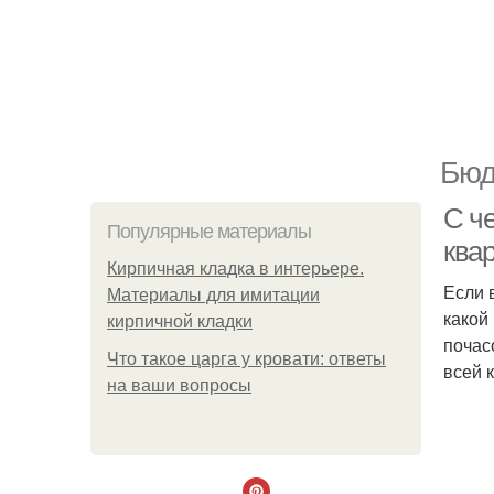
Бюд
С ч
Популярные материалы
ква
Кирпичная кладка в интерьере.
Если 
Материалы для имитации
какой
кирпичной кладки
почас
Что такое царга у кровати: ответы
всей 
на ваши вопросы