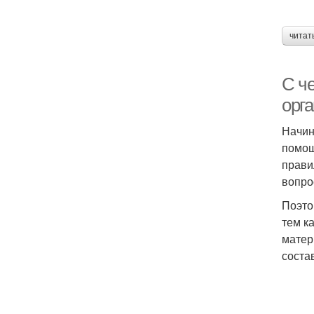
читат
С ч
орг
Начин
помощ
прави
вопро
Поэто
тем к
матер
соста