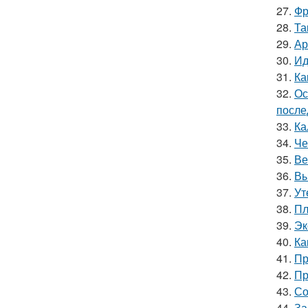
27.
Фр
28.
Та
29.
Ар
30.
Ид
31.
Ка
32.
Ос
после
33.
Ка
34.
Че
35.
Ве
36.
Вы
37.
Ут
38.
Пл
39.
Эк
40.
Ка
41.
Пр
42.
Пр
43.
Со
44.
За