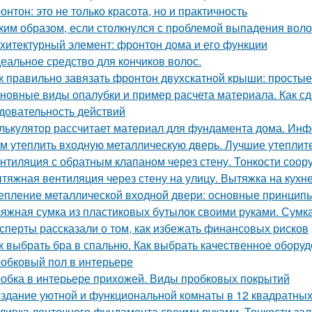
онтон: это не только красота, но и практичность
ким образом, если столкнулся с проблемой выпадения воло
хитектурный элемент: фронтон дома и его функции
еальное средство для кончиков волос.
к правильно завязать фронтон двухскатной крыши: просты
новные виды опалубки и пример расчета материала. Как сд
довательность действий
лькулятор рассчитает материал для фундамента дома. Инф
м утеплить входную металлическую дверь. Лучшие утеплит
нтиляция с обратным клапаном через стену. Тонкости соор
тяжная вентиляция через стену на улицу. Вытяжка на кухн
епление металлической входной двери: основные принцип
яжная сумка из пластиковых бутылок своими руками. Сумк
сперты рассказали о том, как избежать финансовых рисков
к выбрать бра в спальню. Как выбрать качественное обору
обковый пол в интерьере
обка в интерьере прихожей. Виды пробковых покрытий
здание уютной и функциональной комнаты в 12 квадратных
ливка ленточного фундамента своими руками. Тонкости за