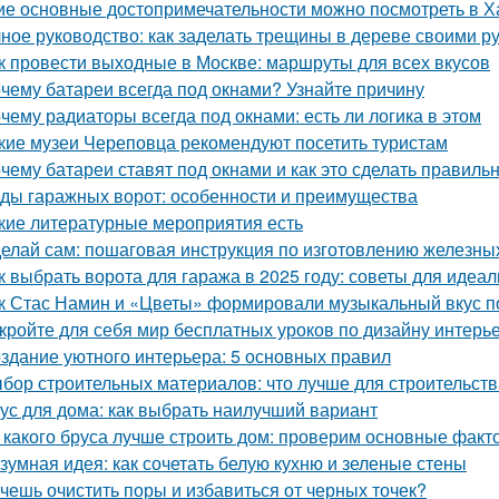
ие основные достопримечательности можно посмотреть в Х
ное руководство: как заделать трещины в дереве своими р
к провести выходные в Москве: маршруты для всех вкусов
чему батареи всегда под окнами? Узнайте причину
чему радиаторы всегда под окнами: есть ли логика в этом
кие музеи Череповца рекомендуют посетить туристам
чему батареи ставят под окнами и как это сделать правиль
ды гаражных ворот: особенности и преимущества
кие литературные мероприятия есть
елай сам: пошаговая инструкция по изготовлению железны
к выбрать ворота для гаража в 2025 году: советы для идеа
к Стас Намин и «Цветы» формировали музыкальный вкус п
кройте для себя мир бесплатных уроков по дизайну интерь
здание уютного интерьера: 5 основных правил
бор строительных материалов: что лучше для строительст
ус для дома: как выбрать наилучший вариант
 какого бруса лучше строить дом: проверим основные факт
зумная идея: как сочетать белую кухню и зеленые стены
чешь очистить поры и избавиться от черных точек?