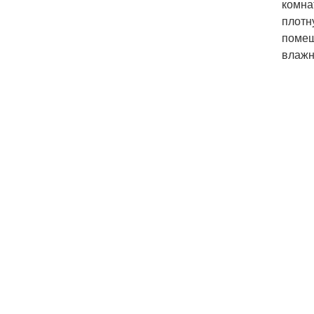
комна
плотн
помещ
влажн