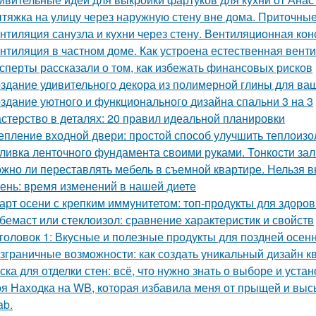
тяжка на улицу через наружную стену вне дома. Приточные
нтиляция санузла и кухни через стену. Вентиляционная кон
нтиляция в частном доме. Как устроена естественная вент
сперты рассказали о том, как избежать финансовых рисков
здание удивительного декора из полимерной глины для ва
здание уютного и функционального дизайна спальни 3 на 3
стерство в деталях: 20 правил идеальной планировки
епление входной двери: простой способ улучшить теплоиз
ливка ленточного фундамента своими руками. Тонкости за
жно ли переставлять мебель в съемной квартире. Нельзя 
ень: время изменений в нашей диете
арт осени с крепким иммунитетом: топ-продукты для здоров
бемаст или стеклоизол: сравнение характеристик и свойств
головок 1: Вкусные и полезные продукты для поздней осен
зграничные возможности: как создать уникальный дизайн 
ска для отделки стен: всё, что нужно знать о выборе и уста
я Находка на WB, которая избавила меня от прыщей и высы
ab.