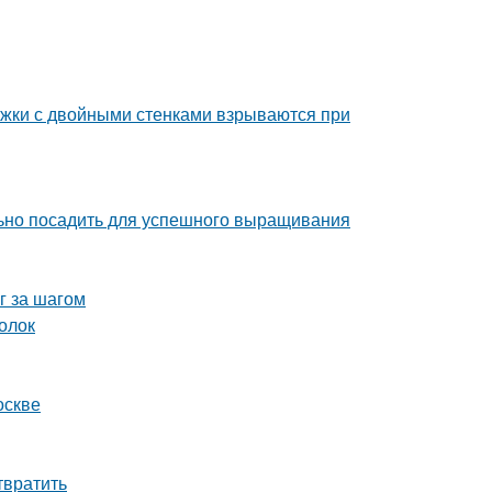
ужки с двойными стенками взрываются при
льно посадить для успешного выращивания
г за шагом
голок
оскве
твратить