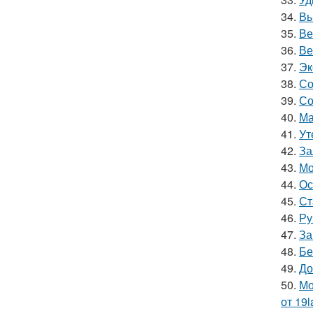
34.
Вы
35.
Ве
36.
Ве
37.
Эк
38.
Со
39.
Со
40.
Ма
41.
Ут
42.
За
43.
Мо
44.
Ос
45.
Ст
46.
Ру
47.
За
48.
Бе
49.
До
50.
Мо
от 19l