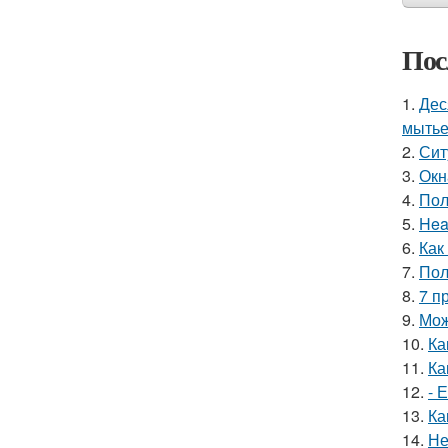
Пос
1.
Дес
мытье
2.
Сит
3.
Окн
4.
Пол
5.
Hea
6.
Как
7.
Пол
8.
7 п
9.
Мож
10.
Ка
11.
Ка
12.
- 
13.
Ка
14.
Не