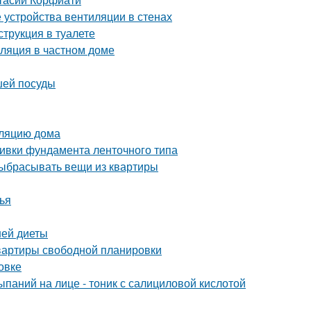
 устройства вентиляции в стенах
струкция в туалете
иляция в частном доме
шей посуды
оляцию дома
ливки фундамента ленточного типа
выбрасывать вещи из квартиры
ья
ней диеты
квартиры свободной планировки
новке
паний на лице - тоник с салициловой кислотой