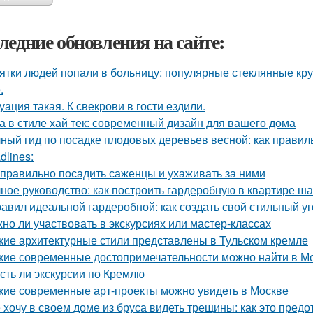
ледние обновления на сайте:
ятки людей попали в больницу: популярные стеклянные кр
.
уaция такая. К свекрови в гости ездили.
а в стиле хай тек: современный дизайн для вашего дома
ный гид по посадке плодовых деревьев весной: как прави
dlines:
 правильно посадить саженцы и ухаживать за ними
ное руководство: как построить гардеробную в квартире ша
равил идеальной гардеробной: как создать свой стильный у
но ли участвовать в экскурсиях или мастер-классах
кие архитектурные стили представлены в Тульском кремле
кие современные достопримечательности можно найти в М
Есть ли экскурсии по Кремлю
кие современные арт-проекты можно увидеть в Москве
 хочу в своем доме из бруса видеть трещины: как это предо