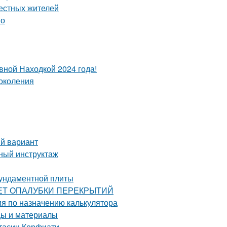
местных жителей
но
вной Находкой 2024 года!
околения
ый вариант
бный инструктаж
фундаментной плиты
РАСЧЕТ ОПАЛУБКИ ПЕРЕКРЫТИЙ
ия по назначению калькулятора
ды и материалы
стасии Корфиати