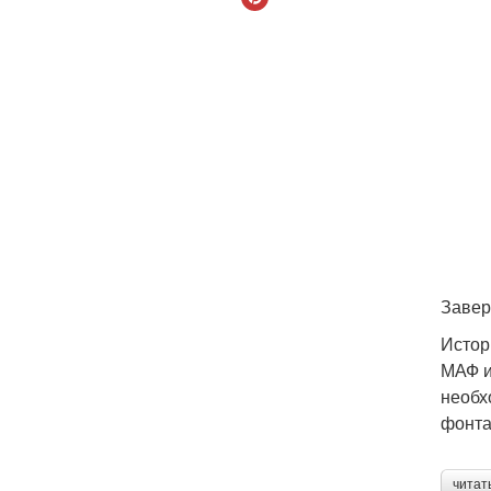
Завер
Истор
МАФ и
необх
фонта
читат