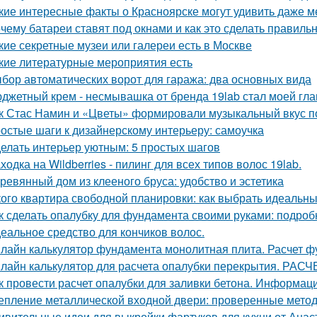
кие интересные факты о Красноярске могут удивить даже 
чему батареи ставят под окнами и как это сделать правиль
кие секретные музеи или галереи есть в Москве
кие литературные мероприятия есть
бор автоматических ворот для гаража: два основных вида
джетный крем - несмывашка от бренда 19lab стал моей гла
к Стас Намин и «Цветы» формировали музыкальный вкус п
остые шаги к дизайнерскому интерьеру: самоучка
елать интерьер уютным: 5 простых шагов
ходка на Wildberries - пилинг для всех типов волос 19lab.
ревянный дом из клееного бруса: удобство и эстетика
кого квартира свободной планировки: как выбрать идеальн
к сделать опалубку для фундамента своими руками: подро
еальное средство для кончиков волос.
лайн калькулятор фундамента монолитная плита. Расчет 
лайн калькулятор для расчета опалубки перекрытия. 
к провести расчет опалубки для заливки бетона. Информац
епление металлической входной двери: проверенные мето
ивительные идеи для выкройки фартуков для кухни от Ана