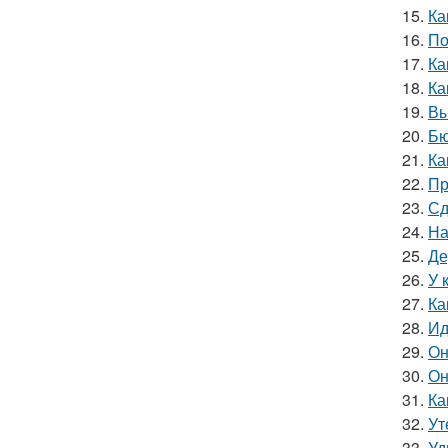
15.
Ка
16.
По
17.
Ка
18.
Ка
19.
Вы
20.
Бю
21.
Ка
22.
Пр
23.
Сд
24.
На
25.
Де
26.
У 
27.
Ка
28.
Ид
29.
Он
30.
Он
31.
Ка
32.
Ут
33.
Уд