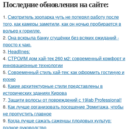
Последние обновления на сайте:
1.
Смотритель зоопарка чуть не потерял работу после
того, как камеры заметили, как он ночью пробирается в
вольер к горилле.
2.
Она вскрыла банку сгущёнки без всяких ожиданий -
просто к чаю.
3.
Headlines:
4.
СТРОИМ дом хай-тек 260 м2: современный комфорт и
инновационные технологии
5.
Современный стиль хай-тек: как оформить гостиную и
кухню
6.
Какие архитектурные стили представлены в
исторических зданиях Кирова
7.
Защити волосы от повреждений с 19lab Professional!
8.
Как лучше организовать посещение Эрмитажа, чтобы
не пропустить главное
9.
Когда лучше сажать саженцы плодовых культур:
полное руководство