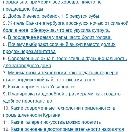
нормально, примерил все хорошо, ничего не
предвещало беды.
2.
Добрый вечер, ребенок 1, 5 режутся зубы.
3.
Житель Санкт-петербурга проснулся ночью от сильной
боли в ноге, обнаружив, что его укусила супруга.
4.
В последнее время у папы часто болит голова.
5.
Почему выбирают срочный выкуп вместо долгих
продаж через агентства
6.
Современные окна hi-tech: стиль и функциональность
для загородного дома
7.
Минимализм и технологии: как создать интерьер в
стиле нордический хай-тек с окнами в пол
8.
Какие парки есть в Ульяновске
9.
Планировка гардеробной с размерами: как создать
удобное пространство
10.
Какие современные технологии применяются в
промышленности Кургана
11.
Какие галереи искусства можно посетить
12.
Какие основные достопримечательности находятся