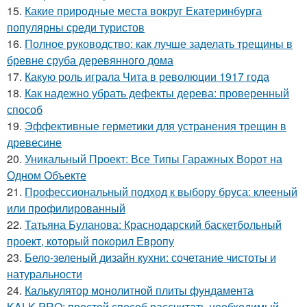
15.
Какие природные места вокруг Екатеринбурга
популярны среди туристов
16.
Полное руководство: как лучше заделать трещины в
бревне сруба деревянного дома
17.
Какую роль играла Чита в революции 1917 года
18.
Как надежно убрать дефекты дерева: проверенный
способ
19.
Эффективные герметики для устранения трещин в
древесине
20.
Уникальный Проект: Все Типы Гаражных Ворот на
Одном Объекте
21.
Профессиональный подход к выбору бруса: клееный
или профилированный
22.
Татьяна Буланова: Краснодарский баскетбольный
проект, который покорил Европу
23.
Бело-зеленый дизайн кухни: сочетание чистоты и
натуральности
24.
Калькулятор монолитной плиты фундамента
KALK.PRO: простой способ рассчитать необходимый