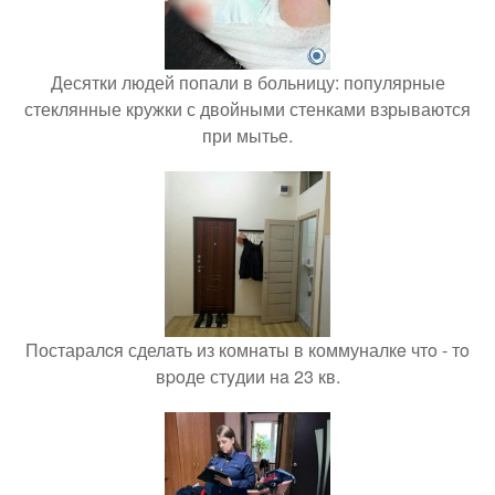
Десятки людей попали в больницу: популярные
стеклянные кружки с двойными стенками взрываются
при мытье.
Постаралcя сделaть из комнaты в коммуналкe чтo - тo
вpoде стyдии нa 23 кв.