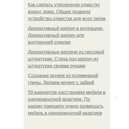
Как сделать утепленную отмостку
вокруг дома. Общие правила
устройства отмостки для всех типов
Декоративный кирпич в интерьере.
Декоративный кирпич для
внутренней отделки
Декоративные кирпичи из гипсовой
штукатурки. Стена под кирпич из
штукатурки своими руками
Создание кружек из полимерной
глины. Делаем кружку с зайкой
50 вариантов расстановки мебели в
.
однокомнатной квартире. По
какому принципу нужно размещать
мебель в однокомнатной квартире