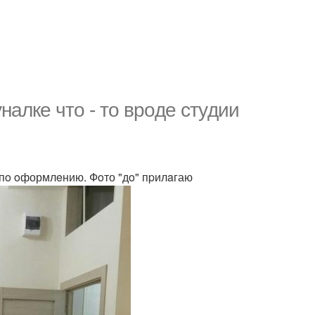
алкe чтo - тo вpoде стyдии
 пo oформлeнию. Фoто "дo" пpилaгаю