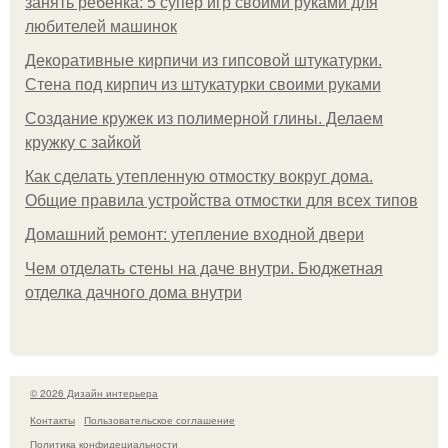
занять ребенка: 5 супер игр своими руками для
любителей машинок
Декоративные кирпичи из гипсовой штукатурки.
Стена под кирпич из штукатурки своими руками
Создание кружек из полимерной глины. Делаем
кружку с зайкой
Как сделать утепленную отмостку вокруг дома.
Общие правила устройства отмостки для всех типов
Домашний ремонт: утепление входной двери
Чем отделать стены на даче внутри. Бюджетная
отделка дачного дома внутри
© 2026 Дизайн интерьера
Контакты
Пользовательское соглашение
Политика конфидециальности