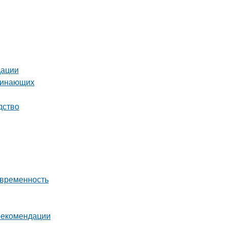
дации
ачинающих
дство
овременность
 рекомендации