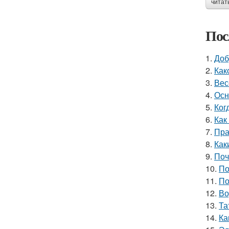
читат
Пос
1.
Доб
2.
Как
3.
Вес
4.
Осн
5.
Ког
6.
Как
7.
Пра
8.
Как
9.
Поч
10.
По
11.
По
12.
Во
13.
Та
14.
Ка