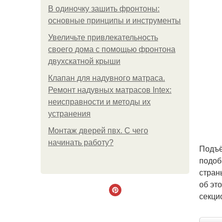
В одиночку зашить фронтоны:
основные принципы и инструменты
Увеличьте привлекательность
своего дома с помощью фронтона
двухскатной крыши
Клапан для надувного матраса.
Ремонт надувных матрасов Intex:
неисправности и методы их
устранения
Монтаж дверей пвх. С чего
начинать работу?
Подъё
подоб
стран
об эт
секци