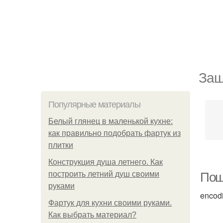
Защ
Популярные материалы
Белый глянец в маленькой кухне:
как правильно подобрать фартук из
плитки
Конструкция душа летнего. Как
построить летний душ своими
Пош
руками
encod
Фартук для кухни своими руками.
Как выбрать материал?