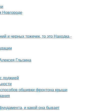
ки
м Новгороде
ий и черных тожечек, то это Находка -
ндации
 Алексея Глызина
 с лоджией
ьности
 способов обшивки фронтона крыши
дания
фундамента, и какой она бывает