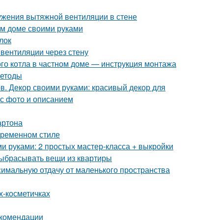
ужения вытяжной вентиляции в стене
ом доме своими руками
лок
вентиляции через стену
ого котла в частном доме — инструкция монтажа
методы
в. Декор своими руками: красивый декор для
 с фото и описанием
артона
овременном стиле
ми руками: 2 простых мастер-класса + выкройки
выбрасывать вещи из квартиры
симальную отдачу от маленького пространства
х-косметичках
екомендации