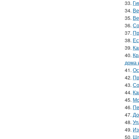
33.
Ги
34.
Ве
35.
Ве
36.
Со
37.
Пр
38.
Ес
39.
Ка
40.
Кр
дома 
41.
Ос
42.
Пр
43.
Со
44.
Ка
45.
Мо
46.
Пе
47.
До
48.
Уп
49.
Из
50.
Шп