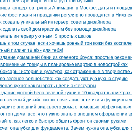
вин Грей Оренбург: Икона русской музыки
иша концертов группы Анимация в Москве: даты и площад
кие фестивали и праздники регулярно проводятся в Нижне
к создать уникальный интерьер: советы дизайнера
к сделать свой дом красивым без помощи дизайнера
елать интерьер уютным: 5 простых шагов
шь в том случае, если хочешь ровный тон кожи без воспален
ный пилинг 19lab - для тебя!
здание домашней бани из клееного бруса: простые рекоме
временные тренды в планировке квартир в новостройках
боксары: история и культура, как отраженные в творчестве
ло-зеленое волшебство: как создать уютную кухню студию
леная кухня: как выбрать цвет и аксессуары
здание уютной бело-зеленой кухни в 10 квадратных метрах
ло-зеленый дизайн кухни: сочетание эстетики и функционал
учшите внешний вид своего дома с помощью эффективных
онтон дома: все, что нужно знать о внешнем оформлении з
найте, как легко и быстро обшить фронтон своими руками
счет опалубки для фундамента. Зачем нужна опалубка для 