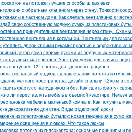
псокартон на потолке: лучшие способы шпаклевки
нтиляция с обратным клапаном через стену. Тонкости соор
нтканалы в частном доме. Как сделать вентиляцию в частн
здай свою собственную модную сумку из пластиковых буты
остейшая принудительная вентиляция через стену.. Схемы 
тественная вентиляция в котельной. Вентиляции для газов
к утеплить двери своими руками: простые и эффективные 
асивый декор дома своими руками из подручных материало
из подручных материалов. Урок рукоделия для начинающих
ень наступает: 12 советов для здорового рациона
офессиональный подход к шпаклеванию потолка из гипсок
здание уютного пространства: дизайн спальни 12 кв м в с
к сшить фартук с нагрудником и без. Как сшить фартук свои
жно ли переставлять мебель в съемной квартире. Нельзя 
рестановка мебели в маленькой комнате. Как получить мак
ска декоративная для стен. Виды отделочной доски
аковка из пластиковых бутылок: новая тенденция в сумочка
мерение освещения в люксах. Что такое люксы
аклевка потолка из гипсокартона: основные принципы и р