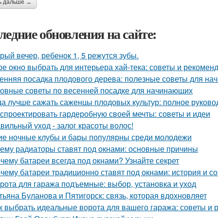
ь дальше →
ледние обновления на сайте:
рый вечер, ребенок 1, 5 режутся зубы.
ое окно выбрать для интерьера хай-тека: советы и рекомен
енняя посадка плодового дерева: полезные советы для н
овные советы по весенней посадке для начинающих
да лучше сажать саженцы плодовых культур: полное руково
 спроектировать гардеробную своей мечты: советы и идеи
вильный уход - залог красоты волос!
ие ночные клубы и бары популярны среди молодежи
ему радиаторы ставят под окнами: основные причины
чему батареи всегда под окнами? Узнайте секрет
чему батареи традиционно ставят под окнами: история и с
рота для гаража подъемные: выбор, установка и уход
тьяна Буланова и Пятигорск: связь, которая вдохновляет
к выбрать идеальные ворота для вашего гаража: советы и