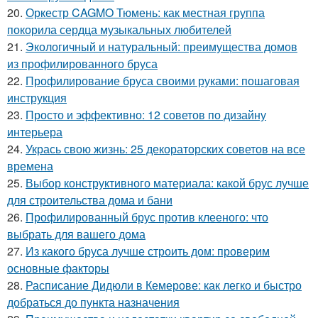
20.
Оркестр CAGMO Тюмень: как местная группа
покорила сердца музыкальных любителей
21.
Экологичный и натуральный: преимущества домов
из профилированного бруса
22.
Профилирование бруса своими руками: пошаговая
инструкция
23.
Просто и эффективно: 12 советов по дизайну
интерьера
24.
Укрась свою жизнь: 25 декораторских советов на все
времена
25.
Выбор конструктивного материала: какой брус лучше
для строительства дома и бани
26.
Профилированный брус против клееного: что
выбрать для вашего дома
27.
Из какого бруса лучше строить дом: проверим
основные факторы
28.
Расписание Дидюли в Кемерове: как легко и быстро
добраться до пункта назначения