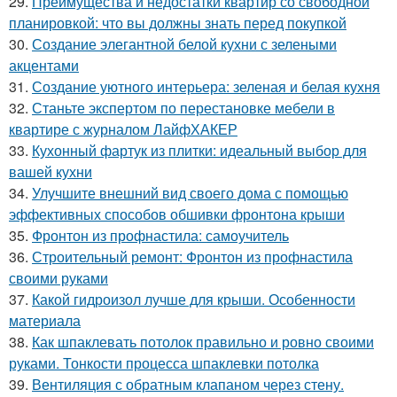
29.
Преимущества и недостатки квартир со свободной
планировкой: что вы должны знать перед покупкой
30.
Создание элегантной белой кухни с зелеными
акцентами
31.
Создание уютного интерьера: зеленая и белая кухня
32.
Станьте экспертом по перестановке мебели в
квартире с журналом ЛайфХАКЕР
33.
Кухонный фартук из плитки: идеальный выбор для
вашей кухни
34.
Улучшите внешний вид своего дома с помощью
эффективных способов обшивки фронтона крыши
35.
Фронтон из профнастила: самоучитель
36.
Строительный ремонт: Фронтон из профнастила
своими руками
37.
Какой гидроизол лучше для крыши. Особенности
материала
38.
Как шпаклевать потолок правильно и ровно своими
руками. Тонкости процесса шпаклевки потолка
39.
Вентиляция с обратным клапаном через стену.