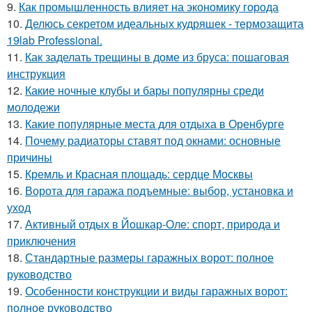
9.
Как промышленность влияет на экономику города
10.
Делюсь секретом идеальных кудряшек - термозащита
19lab Professional.
11.
Как заделать трещины в доме из бруса: пошаговая
инструкция
12.
Какие ночные клубы и бары популярны среди
молодежи
13.
Какие популярные места для отдыха в Оренбурге
14.
Почему радиаторы ставят под окнами: основные
причины
15.
Кремль и Красная площадь: сердце Москвы
16.
Ворота для гаража подъемные: выбор, установка и
уход
17.
Активный отдых в Йошкар-Оле: спорт, природа и
приключения
18.
Стандартные размеры гаражных ворот: полное
руководство
19.
Особенности конструкции и виды гаражных ворот:
полное руководство