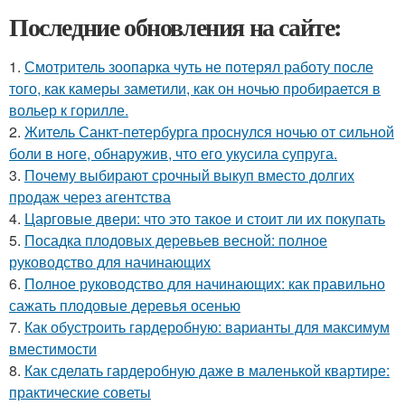
Последние обновления на сайте:
1.
Смотритель зоопарка чуть не потерял работу после
того, как камеры заметили, как он ночью пробирается в
вольер к горилле.
2.
Житель Санкт-петербурга проснулся ночью от сильной
боли в ноге, обнаружив, что его укусила супруга.
3.
Почему выбирают срочный выкуп вместо долгих
продаж через агентства
4.
Царговые двери: что это такое и стоит ли их покупать
5.
Посадка плодовых деревьев весной: полное
руководство для начинающих
6.
Полное руководство для начинающих: как правильно
сажать плодовые деревья осенью
7.
Как обустроить гардеробную: варианты для максимум
вместимости
8.
Как сделать гардеробную даже в маленькой квартире:
практические советы