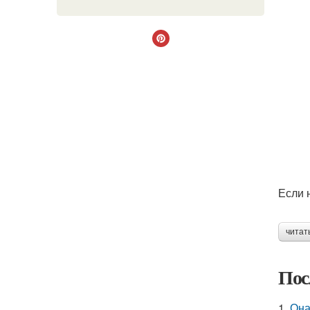
Если 
читат
Пос
1.
Она