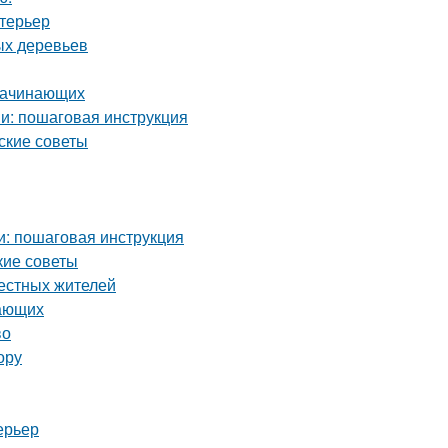
нтерьер
ых деревьев
 начинающих
и: пошаговая инструкция
ские советы
и: пошаговая инструкция
кие советы
местных жителей
нающих
во
ору
ерьер