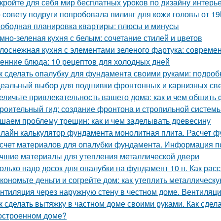
кройте для себя мир бесплатных уроков по дизайну интерь
 совету подруги попробовала пилинг для кожи головы от 19
ободная планировка квартиры: плюсы и минусы
мно-зеленая кухня с белым: сочетание стилей и цветов
лоснежная кухня с элементами зеленого фартука: совреме
енние блюда: 10 рецептов для холодных дней
к сделать опалубку для фундамента своими руками: подро
еальный выбор для подшивки фронтонных и карнизных све
еличьте привлекательность вашего дома: как и чем обшить
роительный гид: создание фронтона и стропильной систем
шаем проблему трещин: как и чем заделывать древесину
лайн калькулятор фундамента монолитная плита. Расчет 
счет материалов для опалубки фундамента. Информация п
чшие материалы для утепления металлической двери
олько надо досок для опалубки на фундамент 10 н. Как рас
кономьте деньги и согрейте дом: как утеплить металлическ
нтиляция через наружную стену в честном доме. Вентиляци
к сделать вытяжку в частном доме своими руками. Как сдел
остроенном доме?