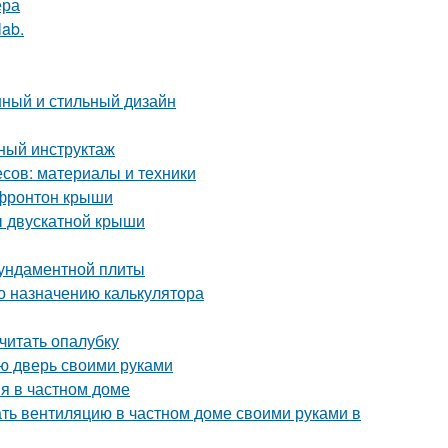
ера
lab.
нный и стильный дизайн
бный инструктаж
сов: материалы и техники
 фронтон крыши
ы двускатной крыши
фундаментной плиты
о назначению калькулятора
считать опалубку
ую дверь своими руками
я в частном доме
ать вентиляцию в частном доме своими руками в