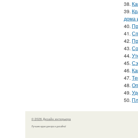
38.
Ка
39.
Кр
дома 
40.
Пр
41.
Сп
42.
Пр
43.
Со
44.
Ут
45.
Сэ
46.
Ка
47.
Те
48.
Оп
49.
Уд
50.
Пл
© 2026 Дизайн интерьера
Лучшие идеи декора и дизайна!