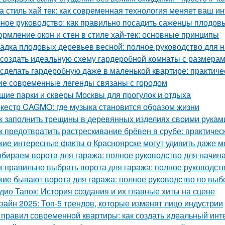
а стиль хай тек: как современная технология меняет ваш и
ное руководство: как правильно посадить саженцы плодов
рмление окон и стен в стиле хай-тек: основные принципы
адка плодовых деревьев весной: полное руководство для
 создать идеальную схему гардеробной комнаты с размерам
 сделать гардеробную даже в маленькой квартире: практиче
ие современные легенды связаны с городом
шие парки и скверы Москвы для прогулок и отдыха
кестр CAGMO: где музыка становится образом жизни
к заполнить трещины в деревянных изделиях своими рукам
к предотвратить растрескивание брёвен в срубе: практичес
кие интересные факты о Красноярске могут удивить даже 
бираем ворота для гаража: полное руководство для начи
к правильно выбрать ворота для гаража: полное руководст
кие бывают ворота для гаража: полное руководство по выб
дио Тапок: История создания и их главные хиты на сцене
зайн 2025: Топ-5 трендов, которые изменят лицо индустрии
 правил современной квартиры: как создать идеальный инт