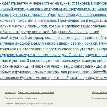
к сделать вытяжку через стену на кухне. Установка воздухо
асивый декор дома своими руками из подручных материало
из подручных материалов. Урок рукоделия для начинающих
обковые покрытия в интерьере. Преимущества и недостатк
альня мечты: 7 принципов, которые сделают вашу спальню
обка в интерьере прихожей. Виды пробковых покрытий
здайте уютный интерьер спальни с помощью правильной р
епление входной металлической двери своими руками. Ре
кономьте на отоплении: 5 простых способов утеплить вход
к укрепить иммунитет с помощью еды. Список продуктов, 
плее и уютнее: 3 способа утеплить железную входную двер
исание единицы измерения люкс и ее.. В каких единицах и
обные и функциональные шкафы для раздевалок в бассей
астиковые бутылки можно просто выбросить: правда или 
Контакты
Пользовательское соглашение
Обратная св
Политика конфидециальности
Копирование раз
г. Москва, Дербеневский 1-й переулок 5, м. Павелецкая