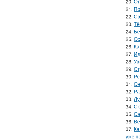
20.
От
21.
По
22.
Св
23.
Тё
24.
Бе
25.
Ос
26.
Ка
27.
Ид
28.
Ув
29.
Ст
30.
Ре
31.
Он
32.
Ра
33.
Лу
34.
Ск
35.
Сэ
36.
Ве
37.
Ка
уже п