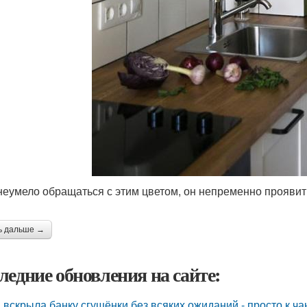
неумело обращаться с этим цветом, он непременно проявит 
ь дальше →
ледние обновления на сайте:
 вскрыла банку сгущёнки без всяких ожиданий - просто к ча