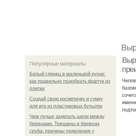
Выр
Выр
Популярные материалы
пре
Белый глянец в маленькой кухне:
Челов
как правильно подобрать фартук из
базов
плитки
сочет
Создай свою косметичку и сумку
именн
для игр из пластиковых бутылок
подто
Чем лучше заделать щели между
бревнами. Трещины в бревнах
сруба: причины появления +