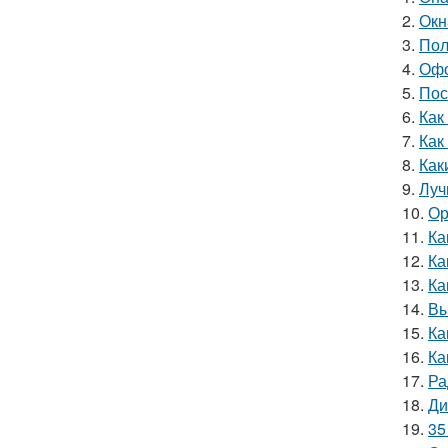
2.
Окн
3.
Пол
4.
Офо
5.
Пос
6.
Как
7.
Как
8.
Как
9.
Луч
10.
Ор
11.
Ка
12.
Ка
13.
Ка
14.
Вы
15.
Ка
16.
Ка
17.
Ра
18.
Ди
19.
35