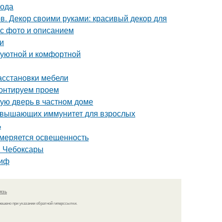
вода
в. Декор своими руками: красивый декор для
 с фото и описанием
и
 уютной и комфортной
асстановки мебели
монтируем проем
ную дверь в частном доме
повышающих иммунитет для взрослых
ь
змеряется освещенность
н Чебоксары
миф
язь
решено при указании обратной гиперссылки.