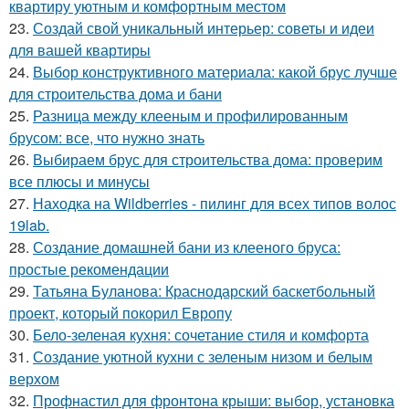
квартиру уютным и комфортным местом
23.
Создай свой уникальный интерьер: советы и идеи
для вашей квартиры
24.
Выбор конструктивного материала: какой брус лучше
для строительства дома и бани
25.
Разница между клееным и профилированным
брусом: все, что нужно знать
26.
Выбираем брус для строительства дома: проверим
все плюсы и минусы
27.
Находка на Wildberries - пилинг для всех типов волос
19lab.
28.
Создание домашней бани из клееного бруса:
простые рекомендации
29.
Татьяна Буланова: Краснодарский баскетбольный
проект, который покорил Европу
30.
Бело-зеленая кухня: сочетание стиля и комфорта
31.
Создание уютной кухни с зеленым низом и белым
верхом
32.
Профнастил для фронтона крыши: выбор, установка