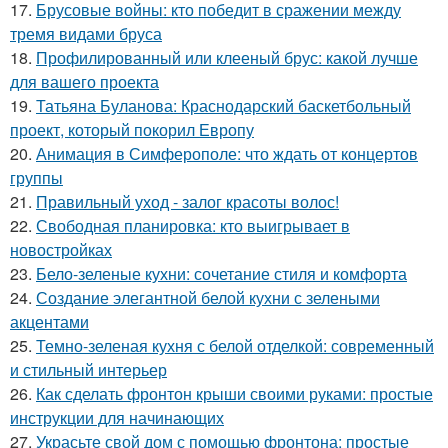
17.
Брусовые войны: кто победит в сражении между
тремя видами бруса
18.
Профилированный или клееный брус: какой лучше
для вашего проекта
19.
Татьяна Буланова: Краснодарский баскетбольный
проект, который покорил Европу
20.
Анимация в Симферополе: что ждать от концертов
группы
21.
Правильный уход - залог красоты волос!
22.
Свободная планировка: кто выигрывает в
новостройках
23.
Бело-зеленые кухни: сочетание стиля и комфорта
24.
Создание элегантной белой кухни с зелеными
акцентами
25.
Темно-зеленая кухня с белой отделкой: современный
и стильный интерьер
26.
Как сделать фронтон крыши своими руками: простые
инструкции для начинающих
27.
Украсьте свой дом с помощью фронтона: простые