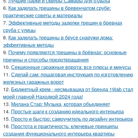
5.
Лучшие парки и скверы Самары для отдыха
6.
Как заделать трещины в бревенчатом срубе:
практические советы и материалы
7.
Эффективные методы заделки трещин в бревнах
сруба с улицы
8.
Как заделать трещины в брусе снаружи дома:
эффективные методы
9.
Почему появляются трещины в брёвнах: основные
причины и способы предотвращения
10.
Секционные гаражные ворота: все плюсы и минусы
11.
Сделай сам: пошаговая инструкция по изготовлению
железных гаражных ворот
12.
Бюджетный крем - несмывашка от бренда 19lab стал
моей главной Находкой 2024 года!
13.
Милана Стар: Музыка, которая объединяет
14.
Простые шаги к созданию идеального интерьера
15.
Просто и быстро: самоучитель по дизайну интерьера
16.
Простота и практичность: ключевые принципы
создания функционального интерьера квартиры