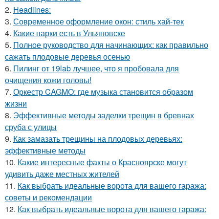
2.
Headlines:
3.
Современное оформление окон: стиль хай-тек
4.
Какие парки есть в Ульяновске
5.
Полное руководство для начинающих: как правильно
сажать плодовые деревья осенью
6.
Пилинг от 19lab лучшее, что я пробовала для
очищения кожи головы!
7.
Оркестр CAGMO: где музыка становится образом
жизни
8.
Эффективные методы заделки трещин в бревнах
сруба с улицы
9.
Как замазать трещины на плодовых деревьях:
эффективные методы
10.
Какие интересные факты о Красноярске могут
удивить даже местных жителей
11.
Как выбрать идеальные ворота для вашего гаража:
советы и рекомендации
12.
Как выбрать идеальные ворота для вашего гаража: