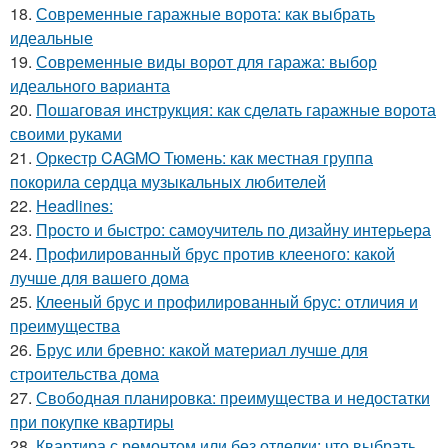
18.
Современные гаражные ворота: как выбрать
идеальные
19.
Современные виды ворот для гаража: выбор
идеального варианта
20.
Пошаговая инструкция: как сделать гаражные ворота
своими руками
21.
Оркестр CAGMO Тюмень: как местная группа
покорила сердца музыкальных любителей
22.
Headlines:
23.
Просто и быстро: самоучитель по дизайну интерьера
24.
Профилированный брус против клееного: какой
лучше для вашего дома
25.
Клееный брус и профилированный брус: отличия и
преимущества
26.
Брус или бревно: какой материал лучше для
строительства дома
27.
Свободная планировка: преимущества и недостатки
при покупке квартиры
28.
Квартира с ремонтом или без отделки: что выбрать