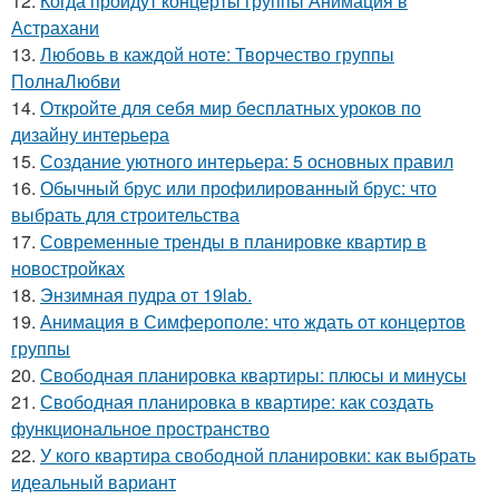
12.
Когда пройдут концерты группы Анимация в
Астрахани
13.
Любовь в каждой ноте: Творчество группы
ПолнаЛюбви
14.
Откройте для себя мир бесплатных уроков по
дизайну интерьера
15.
Создание уютного интерьера: 5 основных правил
16.
Обычный брус или профилированный брус: что
выбрать для строительства
17.
Современные тренды в планировке квартир в
новостройках
18.
Энзимная пудра от 19lab.
19.
Анимация в Симферополе: что ждать от концертов
группы
20.
Свободная планировка квартиры: плюсы и минусы
21.
Свободная планировка в квартире: как создать
функциональное пространство
22.
У кого квартира свободной планировки: как выбрать
идеальный вариант