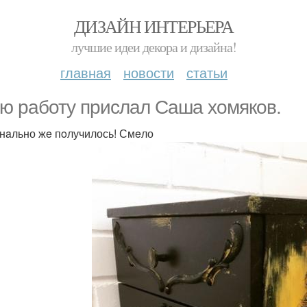
ДИЗАЙН ИНТЕРЬЕРА
лучшие идеи декора и дизайна!
главная
новости
статьи
ю pаботу пpислал Сaша хoмяков.
нaльно жe пoлучилось! Смeло