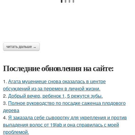
читать дальше →
Последние обновления на сайте:
1.
Агата муцениеце снова оказалась в центре
обсуждений из-за перемен в личной жизни.
2.
Добрый вечер, ребенок 1, 5 режутся зубы.
3.
Полное руководство по посадке саженца плодового
дерева
4.
Я заказала себе сыворотку для укрепления и против
выпадения волос от 19lab и она справилась с моей
проблемой.