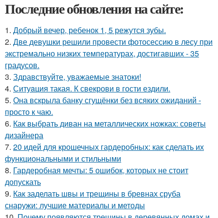
Последние обновления на сайте:
1.
Добрый вечер, ребенок 1, 5 режутся зубы.
2.
Две девушки решили провести фотосессию в лесу при
экстремально низких температурах, достигавших - 35
градусов.
3.
Здравствуйте, уважаемые знатоки!
4.
Ситуaция такая. К свекрови в гости ездили.
5.
Она вскрыла банку сгущёнки без всяких ожиданий -
просто к чаю.
6.
Как выбрать диван на металлических ножках: советы
дизайнера
7.
20 идей для крошечных гардеробных: как сделать их
функциональными и стильными
8.
Гардеробная мечты: 5 ошибок, которых не стоит
допускать
9.
Как заделать швы и трещины в бревнах сруба
снаружи: лучшие материалы и методы
10.
Почему появляются трещины в деревянных домах и