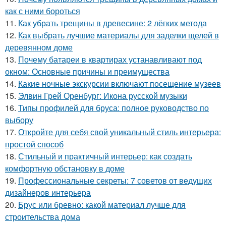
как с ними бороться
11.
Как убрать трещины в древесине: 2 лёгких метода
12.
Как выбрать лучшие материалы для заделки щелей в
деревянном доме
13.
Почему батареи в квартирах устанавливают под
окном: Основные причины и преимущества
14.
Какие ночные экскурсии включают посещение музеев
15.
Элвин Грей Оренбург: Икона русской музыки
16.
Типы профилей для бруса: полное руководство по
выбору
17.
Откройте для себя свой уникальный стиль интерьера:
простой способ
18.
Стильный и практичный интерьер: как создать
комфортную обстановку в доме
19.
Профессиональные секреты: 7 советов от ведущих
дизайнеров интерьера
20.
Брус или бревно: какой материал лучше для
строительства дома