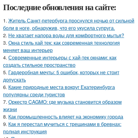
Последние обновления на сайте:
1.
Житель Санкт-петербурга проснулся ночью от сильной
боли в ноге, обнаружив, что его укусила супруга.
2.
Не хватает напора воды для комфортного мытья?
3.
Окна стиль хай тек: как современная технология
меняет ваш интерьер
4.
Современные интерьеры с хай-тек окнами: как
создать стильное пространство
5.
Гардеробная мечты: 5 ошибок, которых не стоит
допускать
6.
Какие природные места вокруг Екатеринбурга
популярны среди туристов
7.
Оркестр CAGMO: где музыка становится образом
жизни
8.
Как промышленность влияет на экономику города
9.
Как я перестал мучиться с трещинами в бревнах:
полная инструкция