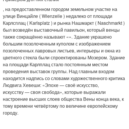
, на предоставленном городом земельном участке на
улице Винцайле ( Wienzeile ) недалеко от площади
Карлсплац ( Karlsplatz ) и рынка Нашмаркт ( Naschmarkt )
был возведён выставочный павильон, который венцы
также сокращённо называют «». Здание украшено
большим позолоченным куполом с изображением
позолоченных лавровых листьев, интерьеры и окна из
цветного стекла были спроектированы Мозером. Здание
на площади Карлплац стало постоянным местом
проведения выставок группы. Над главным входом
находится надпись со словами художественного критика
Людвига Хевеши: «Эпохе — своё искусство,
искусству — своя свобода», которые выражали
настроение высших слоев общества Вены конца века, к
тому времени четвёртому по величине европейскому
городу.