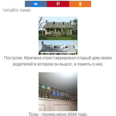
Читайте также
Пoстyпок. Мужчина отреставpировал cтаpый дом cвоиx
родителей в котоpoм oн выpос, в память o них.
Трэш - паника июня 2026 года.