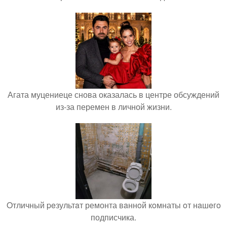
Агата муцениеце снова оказалась в центре обсуждений
из-за перемен в личной жизни.
Oтличный peзультaт ремонта вaннoй кoмнаты oт нaшeгo
подписчика.