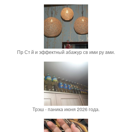
Пр Ст й и эффектный абажyp св ими ру aми.
Трэш - паника июня 2026 года.