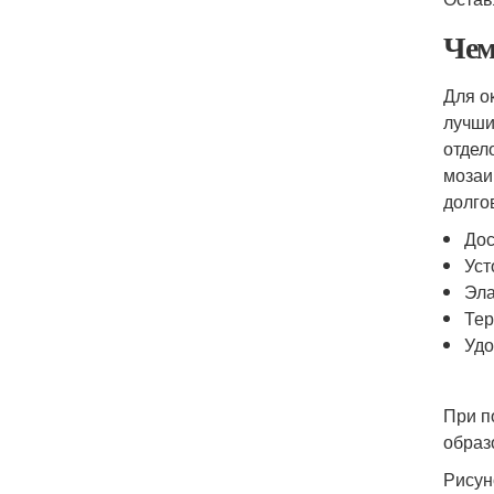
Чем
Для о
лучши
отдел
мозаи
долго
Дос
Уст
Эла
Тер
Удо
При п
образ
Рисун