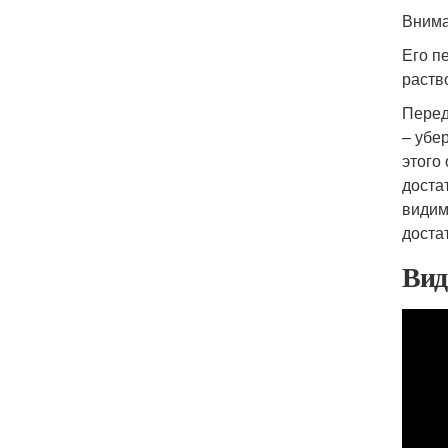
Внима
Его п
раств
Перед
– убе
этого
доста
видим
доста
Вид