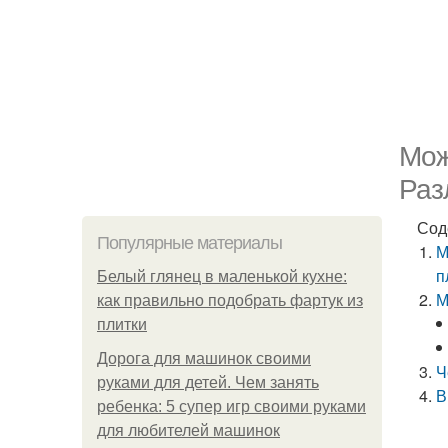
Мож
Раз
Сод
Популярные материалы
М
п
Белый глянец в маленькой кухне:
М
как правильно подобрать фартук из
плитки
Дорога для машинок своими
Ч
руками для детей. Чем занять
В
ребенка: 5 супер игр своими руками
для любителей машинок