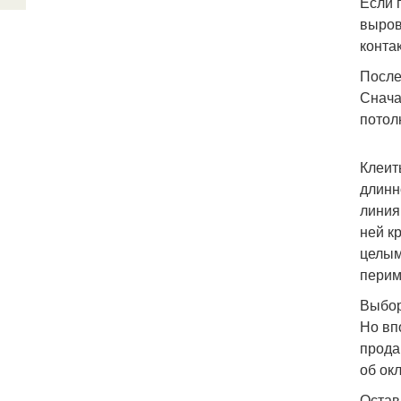
Если 
выров
конта
После
Снача
потол
Клеит
длинн
линия
ней к
целым
перим
Выбор
Но вп
прода
об ок
Остав