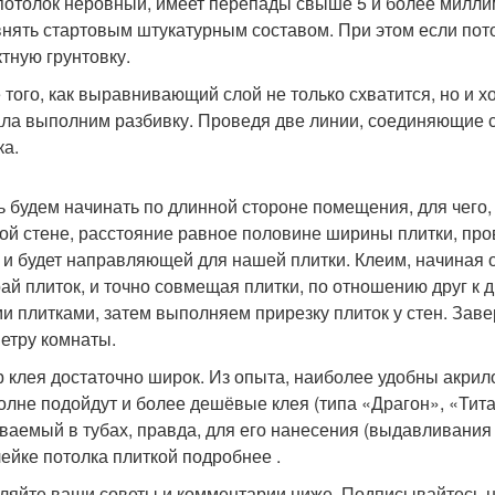
потолок неровный, имеет перепады свыше 5 и более милли
нять стартовым штукатурным составом. При этом если пото
ктную грунтовку.
 того, как выравнивающий слой не только схватится, но и х
ла выполним разбивку. Проведя две линии, соединяющие 
ка.
ь будем начинать по длинной стороне помещения, для чего,
ой стене, расстояние равное половине ширины плитки, пр
 и будет направляющей для нашей плитки. Клеим, начиная 
рай плиток, и точно совмещая плитки, по отношению друг к 
и плитками, затем выполняем прирезку плиток у стен. За
етру комнаты.
 клея достаточно широк. Из опыта, наиболее удобны акри
олне подойдут и более дешёвые клея (типа «Драгон», «Ти
ваемый в тубах, правда, для его нанесения (выдавливания
лейке потолка плиткой подробнее .
ляйте ваши советы и комментарии ниже. Подписывайтесь на