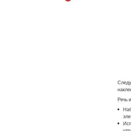
Следу
накле
Речь и
Наб
эле
Исп
утр