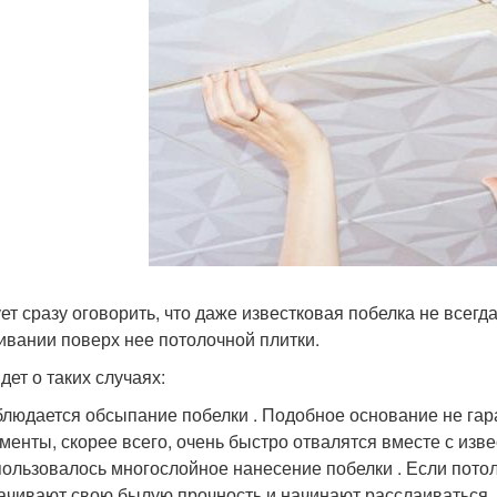
ет сразу оговорить, что даже известковая побелка не всегд
ивании поверх нее потолочной плитки.
дет о таких случаях:
людается обсыпание побелки . Подобное основание не гара
менты, скорее всего, очень быстро отвалятся вместе с изве
ользовалось многослойное нанесение побелки . Если потол
ачивают свою былую прочность и начинают расслаиваться.