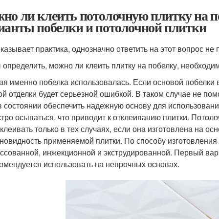
но ли клеить потолочную плитку на п
ианты побелки и потолочной плитки
оказывает практика, однозначно ответить на этот вопрос н
 определить, можно ли клеить плитку на побелку, необходи
ая именно побелка использовалась. Если основой побелки 
ой отделки будет серьезной ошибкой. В таком случае не по
в состоянии обеспечить надежную основу для использования
тро осыпаться, что приводит к отклеиванию плитки. Потол
клеивать только в тех случаях, если она изготовлена на ос
новидность применяемой плитки. По способу изготовления
ссованной, инжекционной и экструдированной. Первый вари
омендуется использовать на непрочных основах.