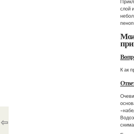
Прикл
слой 
небол
пеноп
Мож
при
Вопр
К
ак п
Отве
Очеви
основ
«набе
Водоэ
⇦
снима