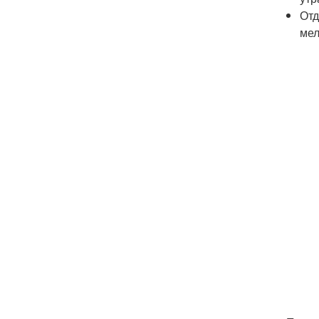
Отд
мел