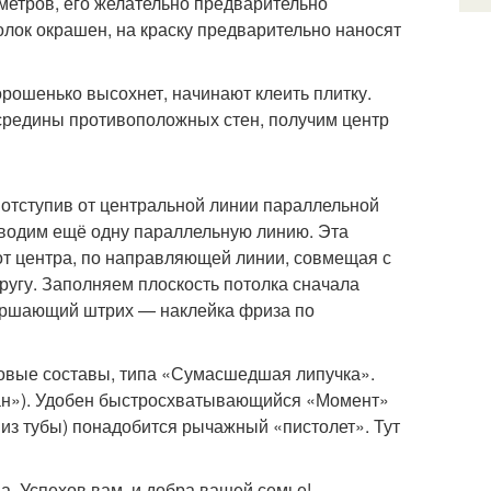
метров, его желательно предварительно
лок окрашен, на краску предварительно наносят
орошенько высохнет, начинают клеить плитку.
средины противоположных стен, получим центр
 отступив от центральной линии параллельной
оводим ещё одну параллельную линию. Эта
от центра, по направляющей линии, совмещая с
другу. Заполняем плоскость потолка сначала
вершающий штрих — наклейка фриза по
ловые составы, типа «Сумасшедшая липучка».
тан»). Удобен быстросхватывающийся «Момент»
 из тубы) понадобится рычажный «пистолет». Тут
. Успехов вам, и добра вашей семье!