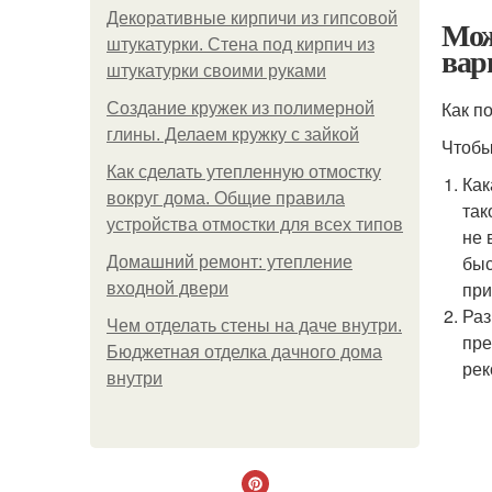
Декоративные кирпичи из гипсовой
Мож
штукатурки. Стена под кирпич из
вар
штукатурки своими руками
Как п
Создание кружек из полимерной
глины. Делаем кружку с зайкой
Чтобы
Как сделать утепленную отмостку
Как
вокруг дома. Общие правила
так
устройства отмостки для всех типов
не 
быс
Домашний ремонт: утепление
при
входной двери
Раз
Чем отделать стены на даче внутри.
пре
Бюджетная отделка дачного дома
рек
внутри