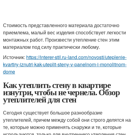
Стоимость представленного материала достаточно
приемлема, малый вес изделия способствует легкости
монтажных работ. Произвести утепление стен этим
материалом под силу практически любому.
Источник:
https://interer-stil.ru-land.com/novosti/uteplenie-
kvartiry-iznutri-kak-uteplit-steny-v-panelnom-i-monolitnom-
dome
Как утеплить стену в квартире
изнутри, чтобы не чернела. Обзор
утеплителей для стен
Сегодня существует большое разнообразие
утеплителей, причем между собой они строго делятся на
те, которые можно применять снаружи и те, которые
используются, только для внутреннего утепления стен.