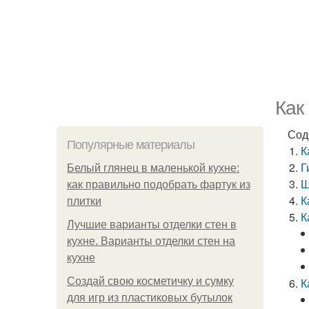
Как
Сод
Популярные материалы
К
Г
Белый глянец в маленькой кухне:
Ш
как правильно подобрать фартук из
К
плитки
К
Лучшие варианты отделки стен в
кухне. Варианты отделки стен на
кухне
Создай свою косметичку и сумку
К
для игр из пластиковых бутылок