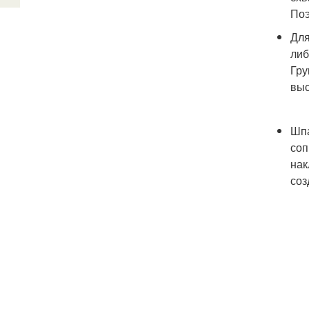
Поэ
Для
либ
Гру
выс
Шпа
соп
нак
соз