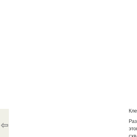
Кле
Раз
⇦
это
схв