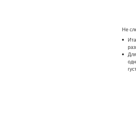
Не сл
Ита
раз
Для
одн
гус