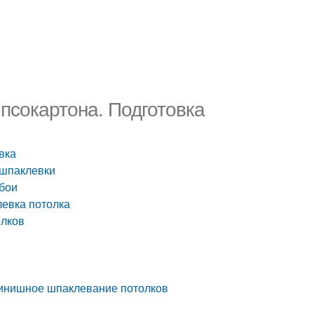
ипсокартона. Подготовка
вка
 шпаклевки
обои
левка потолка
олков
Финишное шпаклевание потолков