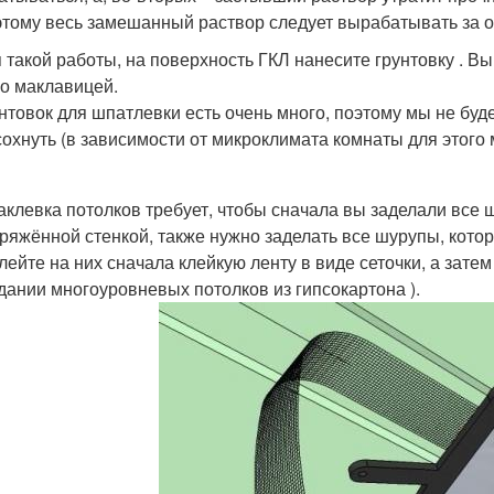
тому весь замешанный раствор следует вырабатывать за о
 такой работы, на поверхность ГКЛ нанесите грунтовку . В
о маклавицей.
нтовок для шпатлевки есть очень много, поэтому мы не буд
охнуть (в зависимости от микроклимата комнаты для этого м
клевка потолков требует, чтобы сначала вы заделали все 
ряжённой стенкой, также нужно заделать все шурупы, кото
лейте на них сначала клейкую ленту в виде сеточки, а зате
дании многоуровневых потолков из гипсокартона ).