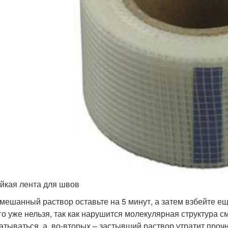
йкая лента для швов
мешанный раствор оставьте на 5 минут, а затем взбейте ещё
го уже нельзя, так как нарушится молекулярная структура с
атываться, а, во-вторых – застывший раствор утратит прочн