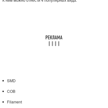
К ним можно отнести 4 популярных вида:
SMD
COB
Filament