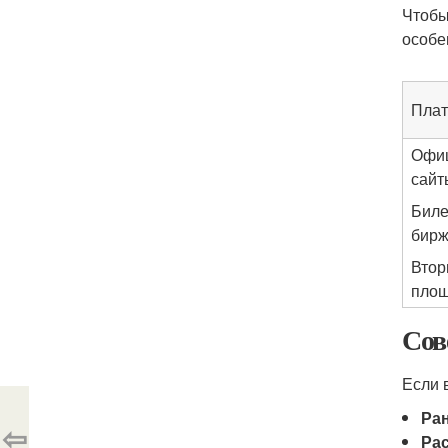
Чтобы
особе
Пла
Офи
сайт
Биле
бир
Втор
площ
Сов
Если 
Ра
⇦
Ра