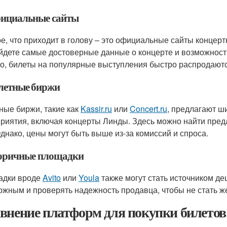
фициальные сайты
е, что приходит в голову – это официальные сайты концер
йдете самые достоверные данные о концерте и возможност
о, билеты на популярные выступления быстро распродаются
илетные биржи
ные биржи, такие как
Kassir.ru
или
Concert.ru
, предлагают ш
риятия, включая концерты Линды. Здесь можно найти пре
Однако, цены могут быть выше из-за комиссий и спроса.
торичные площадки
адки вроде
Avito
или
Youla
также могут стать источником де
ожным и проверять надежность продавца, чтобы не стать 
внение платформ для покупки билетов