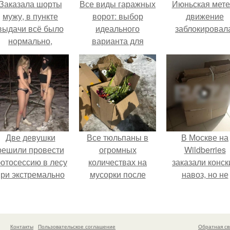
Заказала шорты
Все виды гаражных
Июньская мете
мужу, в пункте
ворот: выбор
движение
выдачи всё было
идеального
заблокировал
нормально,
варианта для
примерил все
вашего гаража
орошо, ничего не
редвещало беды.
Две девушки
Все тюльпаны в
В Москве на
решили провести
огромных
Wildberries
отосессию в лесу
количествах на
заказали конск
при экстремально
мусорки после
навоз, но не
низких
праздника
забирают его 
температурах,
повыбрасывали.
пункта выдачи
достигавших - 35
градусов.
Контакты
Пользовательское соглашение
Обратная св