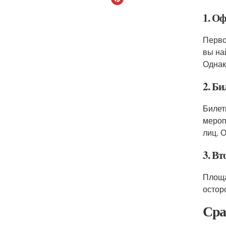
1. О
Перво
вы на
Однак
2. Б
Билет
мероп
лиц. 
3. В
Площ
остор
Сра