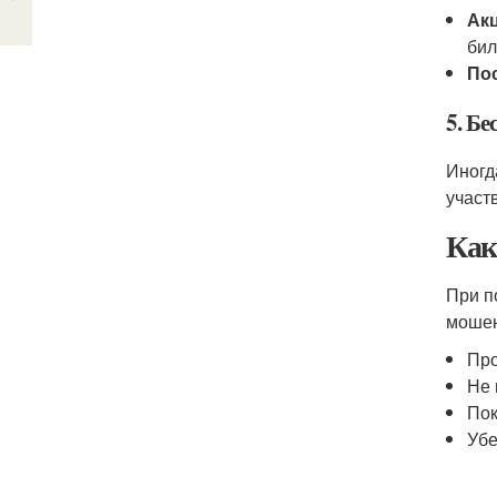
Акц
бил
По
5. Б
Иногд
участ
Как
При п
мошен
Про
Не 
Пок
Убе