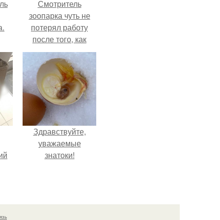
ль
Смотритель
зоопарка чуть не
а.
потерял работу
после того, как
камеры заметили,
как он ночью
пробирается в
вольер к горилле.
Здравствуйте,
уважаемые
ий
знатоки!
с
.
язь