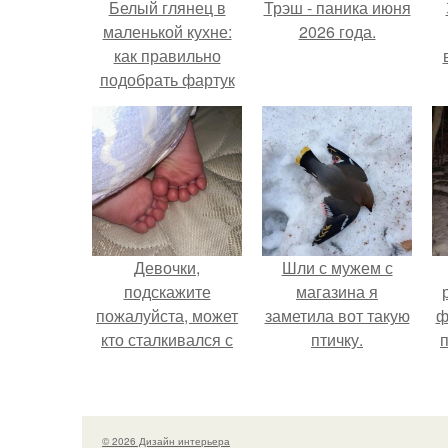
Белый глянец в
Трэш - паника июня
маленькой кухне:
2026 года.
как правильно
подобрать фартук
из плитки
х
п
Девочки,
Шли с мужем с
подскажите
магазина я
пожалуйста, может
заметила вот такую
ф
кто сталкивался с
птичку.
такой ситуацией ….
© 2026 Дизайн интерьера