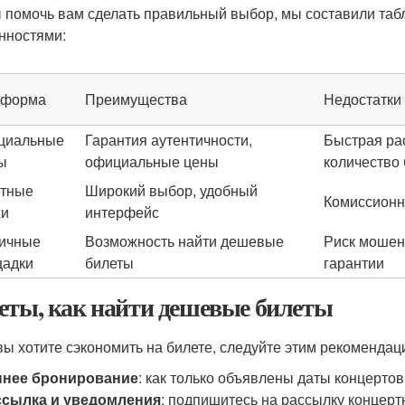
 помочь вам сделать правильный выбор, мы составили таб
нностями:
тформа
Преимущества
Недостатки
циальные
Гарантия аутентичности,
Быстрая ра
ы
официальные цены
количество
тные
Широкий выбор, удобный
Комиссионн
жи
интерфейс
ичные
Возможность найти дешевые
Риск мошен
адки
билеты
гарантии
еты, как найти дешевые билеты
вы хотите сэкономить на билете, следуйте этим рекомендац
ннее бронирование
: как только объявлены даты концертов
ссылка и уведомления
: подпишитесь на рассылку концерт