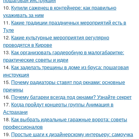
пошаговая инструкция
10.
Купили саженец в контейнере: как правильно
ухаживать за ним
11.
Какие традиции праздничных мероприятий есть в
Туле
12.
Какие культурные мероприятия регулярно
проводятся в Кирове
13.
Как организовать гардеробную в малогабаритке:
практические советы и идеи
14.
Как заделать трещины в доме из бруса: пошаговая
инструкция
15.
Почему радиаторы ставят под окнами: основные
причины
16.
Почему батареи всегда под окнами? Узнайте секрет
17.
Когда пройдут концерты группы Анимация в
Астрахани
18.
Как выбрать идеальные гаражные ворота: советы
профессионалов
19.
Простые шаги к дизайнерскому интерьеру: самоучка