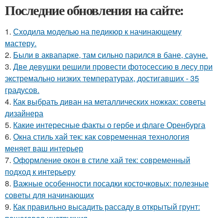
Последние обновления на сайте:
1.
Сходила моделью на педикюр к начинающему
мастеру.
2.
Были в аквапарке, там сильно парился в бане, сауне.
3.
Две девушки решили провести фотосессию в лесу при
экстремально низких температурах, достигавших - 35
градусов.
4.
Как выбрать диван на металлических ножках: советы
дизайнера
5.
Какие интересные факты о гербе и флаге Оренбурга
6.
Окна стиль хай тек: как современная технология
меняет ваш интерьер
7.
Оформление окон в стиле хай тек: современный
подход к интерьеру
8.
Важные особенности посадки косточковых: полезные
советы для начинающих
9.
Как правильно высадить рассаду в открытый грунт: