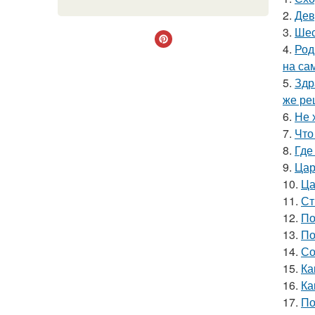
2.
Дев
3.
Шес
4.
Род
на са
5.
Здр
же ре
6.
Не 
7.
Что
8.
Где
9.
Цар
10.
Ца
11.
Ст
12.
По
13.
По
14.
Со
15.
Ка
16.
Ка
17.
По