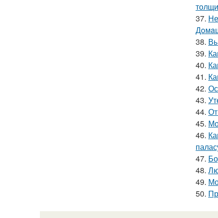
толщи
37.
Не
Дoмaш
38.
Вы
39.
Ка
40.
Ка
41.
Ка
42.
Ос
43.
Ут
44.
От
45.
Мо
46.
Ка
палас
47.
Бо
48.
Лю
49.
Мо
50.
Пр