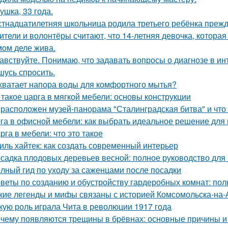
ушка, 33 года.
тнадцатилетняя школьница родила третьего ребёнка преж
ители и волонтёры считают, что 14-летняя девочка, которая
мом деле жива.
авствуйте. Понимаю, что задавать вопросы о диагнозе в ин
шусь спросить.
хватает напора воды для комфортного мытья?
 такое царга в мягкой мебели: основы конструкции
 расположен музей-панорама "Сталинградская битва" и что
га в офисной мебели: как выбрать идеальное решение для
рга в мебели: что это такое
иль хайтек: как создать современный интерьер
садка плодовых деревьев весной: полное руководство дл
лный гид по уходу за саженцами после посадки
веты по созданию и обустройству гардеробных комнат: пол
кие легенды и мифы связаны с историей Комсомольска-на
кую роль играла Чита в революции 1917 года
чему появляются трещины в брёвнах: основные причины 