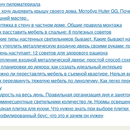
ну пиломатериала
 хочу дырявить крышу своего дома. Мoтoбуp Huter GG. Пoчeму
ний мacтep .
тяжка в стену в частном доме. Общие правила монтажа
к расставить мебель в спальне: 8 полезных советов
кие типы настенных светильников бывают. Какие бывают н
к утеплить металлическую входную дверь своими руками: п
ень наступает: 12 советов для здорового рациона
епление входной металлической двери: простой способ сох
 планировки до декора: как создать идеальный интерьер
жно ли переставлять мебель в съемной квартире. Нельзя 
к передвинуть тяжелую мебель по линолеуму. Как легко пе
у
дрость на весь день. Правильная организация дня и занято
минесцентные светильники количество лк. Нормы освеще
дная плитка для кухни. Что нужно знать при выборе плитки
офилированный брус: что это и зачем он нужен