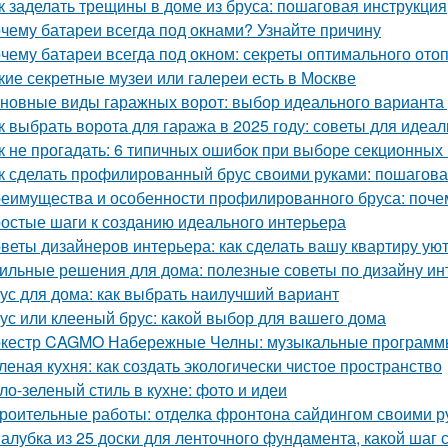
к заделать трещины в доме из бруса: пошаговая инструкция
чему батареи всегда под окнами? Узнайте причину
чему батареи всегда под окном: секреты оптимального ото
кие секретные музеи или галереи есть в Москве
новные виды гаражных ворот: выбор идеального варианта
к выбрать ворота для гаража в 2025 году: советы для идеа
к не прогадать: 6 типичных ошибок при выборе секционных
к сделать профилированный брус своими руками: пошагова
еимущества и особенности профилированного бруса: почем
остые шаги к созданию идеального интерьера
веты дизайнеров интерьера: как сделать вашу квартиру у
ильные решения для дома: полезные советы по дизайну ин
ус для дома: как выбрать наилучший вариант
ус или клееный брус: какой выбор для вашего дома
кестр CAGMO Набережные Челны: музыкальные программы
леная кухня: как создать экологически чистое пространство
ло-зеленый стиль в кухне: фото и идеи
роительные работы: отделка фронтона сайдингом своими р
алубка из 25 доски для ленточного фундамента, какой шаг