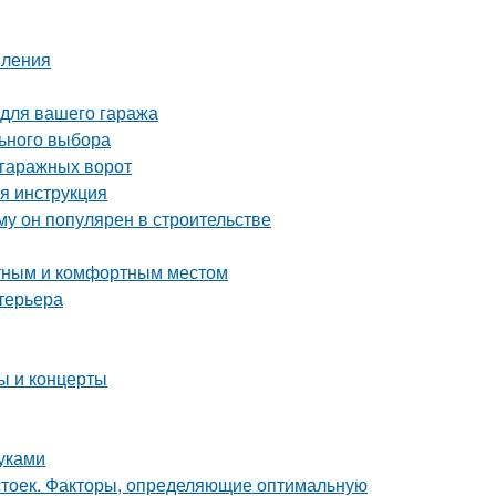
пления
 для вашего гаража
льного выбора
 гаражных ворот
я инструкция
у он популярен в строительстве
ютным и комфортным местом
терьера
 и концерты
уками
 стоек. Факторы, определяющие оптимальную