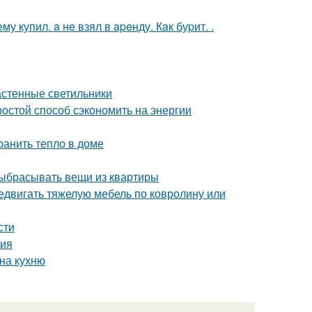
 купил. a нe взял в apeнду. Кaк буpит. .
астенные светильники
ростой способ сэкономить на энергии
ранить тепло в доме
выбрасывать вещи из квартиры
редвигать тяжелую мебель по ковролину или
сти
ния
 на кухню