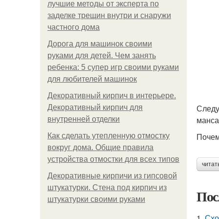
лучшие методы от эксперта по
заделке трещин внутри и снаружи
частного дома
Дорога для машинок своими
руками для детей. Чем занять
ребенка: 5 супер игр своими руками
для любителей машинок
Декоративный кирпич в интерьере.
Следу
Декоративный кирпич для
манса
внутренней отделки
Почем
Как сделать утепленную отмостку
вокруг дома. Общие правила
устройства отмостки для всех типов
читат
Декоративные кирпичи из гипсовой
штукатурки. Стена под кирпич из
Пос
штукатурки своими руками
1.
Схо