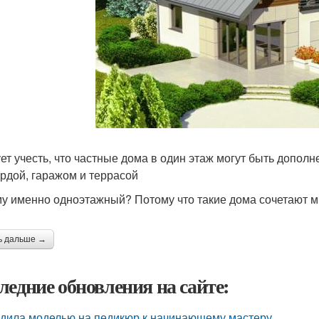
ет учесть, что частные дома в один этаж могут быть допол
рдой, гаражом и террасой
у именно одноэтажный? Потому что такие дома сочетают м
ь дальше →
ледние обновления на сайте:
дила моделью на педикюр к начинающему мастеру.