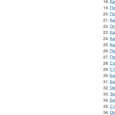
18.
Ка
19.
По
20.
По
21.
Ка
22.
Ос
23.
Ка
24.
Ка
25.
Ка
26.
Пр
27.
Пр
28.
Со
29.
Ст
30.
Бр
31.
Бр
32.
Ор
33.
Зе
34.
Бе
35.
Ст
36.
Оп